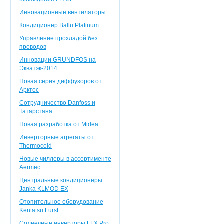
Инновационные вентиляторы
Кондиционер Ballu Platinum
Управление прохладой без
проводов
Инновации GRUNDFOS на
Экватэк-2014
Новая серия диффузоров от
Арктос
Сотрудничество Danfoss и
Татарстана
Новая разработка от Midea
Инверторные агрегаты от
Thermocold
Новые чиллеры в ассортименте
Aermec
Центральные кондиционеры
Janka KLMOD EX
Отопительное оборудование
Kentatsu Furst
Солнечные инверторы FLX Pro