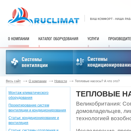
ВАШ КОМФОРТ - НАША РА
Весь сайт
О компании
Новости
Тепловые насосы? А что это?
ТЕПЛОВЫЕ НА
Монтаж климатического
оборудования
Великобритания: Со
Проектирование систем
домовладельцев, ли
вентиляции и кондиционирования
технологией возобн
Статьи: кондиционирование и
вентиляция
Исследование, пров
Статьи: системы отопления и