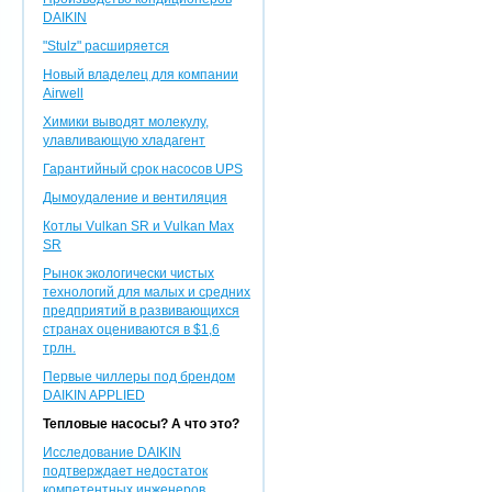
DAIKIN
"Stulz" расширяется
Новый владелец для компании
Airwell
Химики выводят молекулу,
улавливающую хладагент
Гарантийный срок насосов UPS
Дымоудаление и вентиляция
Котлы Vulkan SR и Vulkan Max
SR
Рынок экологически чистых
технологий для малых и средних
предприятий в развивающихся
странах оцениваются в $1,6
трлн.
Первые чиллеры под брендом
DAIKIN APPLIED
Тепловые насосы? А что это?
Исследование DAIKIN
подтверждает недостаток
компетентных инженеров