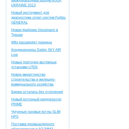
Международный форум AQUA
UKRAINE 2013
Новый инструмент для
диагностики сплит-систем Fujitsu
GENERAL
Новая фабрика Viessmann в
Турции
WIlo расширяет границы
Кондиционеры Daikin SKY AIR
Low
Новые приточно-вытяжные
установки UTEK
Новое министерство
строительства и жилищно-
коммунального хозяйства
Биржа осталась без отопления
Новый роторный рекуператор
PRIME
Чугунные газовые котлы SLIM
HPS
Поставка промышленного