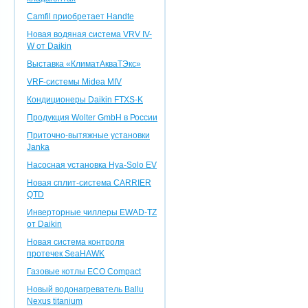
Camfil приобретает Handte
Новая водяная система VRV IV-
W от Daikin
Выставка «КлиматАкваТЭкс»
VRF-системы Midea MIV
Кондиционеры Daikin FTXS-K
Продукция Wolter GmbH в России
Приточно-вытяжные установки
Janka
Насосная установка Hya-Solo EV
Новая сплит-система CARRIER
QTD
Инверторные чиллеры EWAD-TZ
от Daikin
Новая система контроля
протечек SeaHAWK
Газовые котлы ECO Compact
Новый водонагреватель Ballu
Nexus titanium