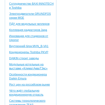
Сотрудничество BAXI INNOTEСH
и Toshiba
Электродвигатели GRUNDFOS
серии MGE
ПДУ для модульных чиллеров
Коллекция радиаторов Jaga
Инновации для стадионов от
Uponor
Внутренний блок MVN_B-VA1
Кондиционеры Toshiba PKVP
DAIKIN строит заводы
Модульные котельные на
выставке «КлиматАкваТЭкс»
Особенности кондиционера
Daikin Emura
Рост цен на российском рынке
Чёто ждёт глобальную
кондиционерную отрасль
Системы технологического
охлаждения ZEAS