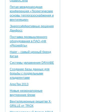
QuattroClima
Пятая международная
конференция «Теоретические
основы теплогазоснабжения и
вентиляции»
Энергоэффективные решения
Данфосс
Поставка промышленного
оборудования в ПАО «НК
«Роснефть»
Haier – самый ценный бренд
Китая
Системы увлажнения DRAABE
Создание базы данных для
борьбы с поддельными
хладагентами
АгроТек 2013
Новые низконапорные
внутренние блоки
Вентиляционные решетки X-
GRILLE от TROX