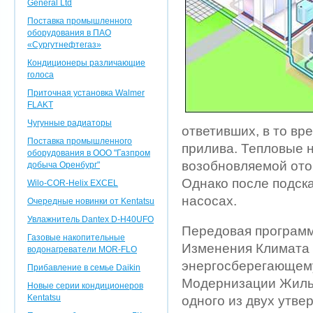
General Ltd
Поставка промышленного
оборудования в ПАО
«Сургутнефтегаз»
Кондиционеры различающие
голоса
Приточная установка Walmer
FLAKT
Чугунные радиаторы
ответивших, в то вр
Поставка промышленного
прилива. Тепловые 
оборудования в ООО "Газпром
возобновляемой ото
добыча Оренбург"
Однако после подска
Wilo-COR-Helix EXCEL
насосах.
Очередные новинки от Kentatsu
Увлажнитель Dantex D-H40UFO
Передовая программ
Газовые накопительные
Изменения Климата 
водонагреватели MOR-FLO
энергосберегающему
Прибавление в семье Daikin
Модернизации Жилья
Новые серии кондиционеров
Kentatsu
одного из двух утв