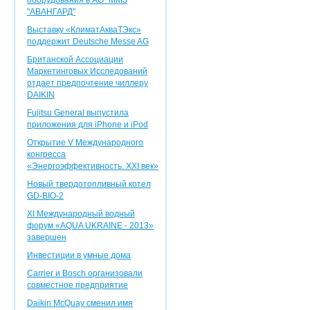
оборудования в АО "ММЗ
"АВАНГАРД"
Выставку «КлиматАкваТЭкс»
поддержит Deutsche Messe AG
Британской Ассоциации
Маркетинговых Исследований
отдает предпочтение чиллеру
DAIKIN
Fujitsu General выпустила
приложения для iPhone и iPod
Открытие V Международного
конгресса
«Энергоэффективность. XXI век»
Новый твердотопливный котел
GD-BIO-2
XI Международный водный
форум «AQUA UKRAINE - 2013»
завершен
Инвестиции в умные дома
Carrier и Bosch организовали
совместное предприятие
Daikin McQuay сменил имя