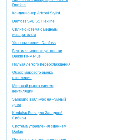
Danfoss
Кондиционер Artcool Stylist
Danfoss SVL SS Flexline
Сплит-система с медным
испарителем
Узлы смешения Danfoss
Вентиляционные установки
Daikin HRV Plus
Польза легкого переохлаждения
Обзор мирового рынка
отопления
Мировой рынок систем
вентиляции
Samsung взял курс на «умный
дом»
Kentatsu Furst для Западной
Сибири
Система управления зданием
Daikin
Производство кондиционеров