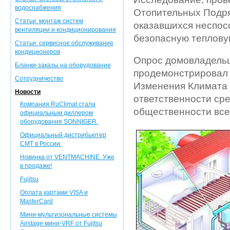
водоснабжения
Отопительных Подря
Статьи: монтаж систем
оказавшихся неспос
вентиляции и кондиционирования
безопасную тепловую
Статьи: сервисное обслуживание
кондиционеров
Опрос домовладельц
Бланки-заказы на оборудование
продемонстрировал 
Сотрудничество
Изменения Климата
Новости
ответственности ср
Компания RuClimat стала
общественности все
официальным диллером
оборудования SONNIGER.
Официальный дистрибьютер
CMT в России.
Новинка от VENTMACHINE. Уже
в продаже!
Fujitsu
Оплата картами VISA и
MasterCard
Мини-мультизональные системы
Airstage мини-VRF от Fujitsu