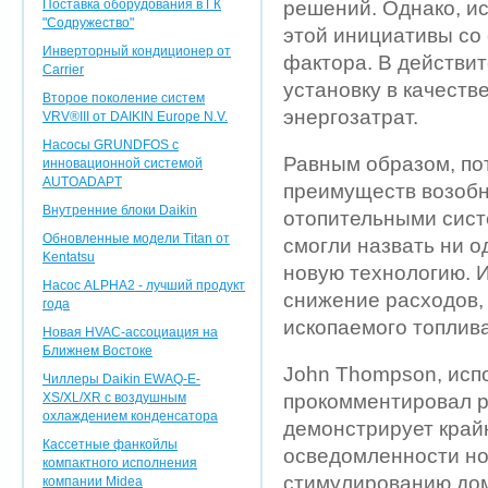
Поставка оборудования в ГК
решений. Однако, и
"Содружество"
этой инициативы со
Инверторный кондиционер от
фактора. В действи
Carrier
установку в качест
Второе поколение систем
энергозатрат.
VRV®III от DAIKIN Europe N.V.
Насосы GRUNDFOS с
Равным образом, по
инновационной системой
AUTOADAPT
преимуществ возоб
Внутренние блоки Daikin
отопительными сист
Обновленные модели Titan от
смогли назвать ни о
Kentatsu
новую технологию. И
Насос ALPHA2 - лучший продукт
снижение расходов, 
года
ископаемого топлива
Новая HVAC-ассоциация на
Ближнем Востоке
John Thompson, исп
Чиллеры Daikin EWAQ-E-
XS/XL/XR с воздушным
прокомментировал р
охлаждением конденсатора
демонстрирует край
Кассетные фанкойлы
осведомленности но
компактного исполнения
стимулированию до
компании Midea