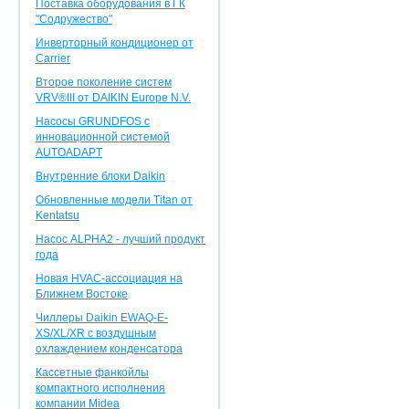
Поставка оборудования в ГК
"Содружество"
Инверторный кондиционер от
Carrier
Второе поколение систем
VRV®III от DAIKIN Europe N.V.
Насосы GRUNDFOS с
инновационной системой
AUTOADAPT
Внутренние блоки Daikin
Обновленные модели Titan от
Kentatsu
Насос ALPHA2 - лучший продукт
года
Новая HVAC-ассоциация на
Ближнем Востоке
Чиллеры Daikin EWAQ-E-
XS/XL/XR с воздушным
охлаждением конденсатора
Кассетные фанкойлы
компактного исполнения
компании Midea