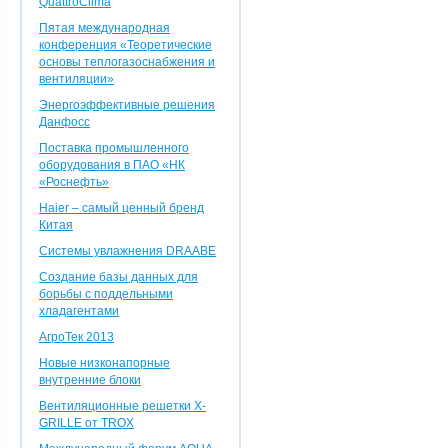
QuattroClima
Пятая международная
конференция «Теоретические
основы теплогазоснабжения и
вентиляции»
Энергоэффективные решения
Данфосс
Поставка промышленного
оборудования в ПАО «НК
«Роснефть»
Haier – самый ценный бренд
Китая
Системы увлажнения DRAABE
Создание базы данных для
борьбы с поддельными
хладагентами
АгроТек 2013
Новые низконапорные
внутренние блоки
Вентиляционные решетки X-
GRILLE от TROX