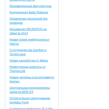
Инновационные вентиляторы
Кондиционер Ballu Platinum
Управление прохладой без
проводов
Инновации GRUNDFOS на
Экватэк-2014
Новая серия диффузоров от
Арктос
Сотрудничество Danfoss и
Татарстана
Новая разработка от Midea
Инверторные агрегаты от
Thermocold
Новые чиллеры в ассортименте
Aermec
Центральные кондиционеры
Janka KLMOD EX
Отопительное оборудование
Kentatsu Furst
Солнечные инверторы FLX Pro