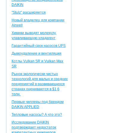
DAIKIN
"Stulz" расширяется
Новый владелец для компании
Airwell
Химики выводят молекулу,
улавливающую хладагент
Гарантийный срок насосов UPS
Дымоудаление и вентиляция
Котлы Vulkan SR и Vulkan Max
SR
Рынок экологически чистых
технологий для малых и средних
предприятий в развивающихся
странах оцениваются в $1,6
трлн.
Первые чиллеры под брендом
DAIKIN APPLIED
Тепловые насосы? А что это?
Исследование DAIKIN
подтверждает недостаток
компетентных инженеров