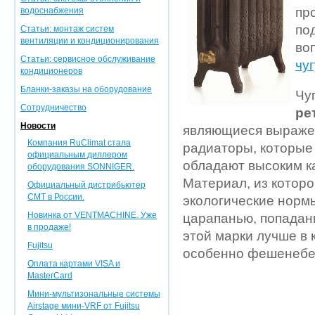
пр
водоснабжения
по
Статьи: монтаж систем
вентиляции и кондиционирования
во
Статьи: сервисное обслуживание
чу
кондиционеров
Бланки-заказы на оборудование
Чу
Сотрудничество
ре
Новости
являющиеся выражен
Компания RuClimat стала
радиаторы, которые
официальным диллером
обладают высоким ка
оборудования SONNIGER.
Материал, из которо
Официальный дистрибьютер
CMT в России.
экологические нормы
Новинка от VENTMACHINE. Уже
царапанью, попадан
в продаже!
этой марки лучше в
Fujitsu
особенно фешенебе
Оплата картами VISA и
MasterCard
Мини-мультизональные системы
Airstage мини-VRF от Fujitsu