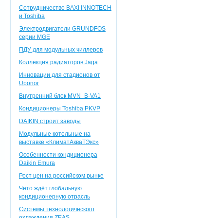
Сотрудничество BAXI INNOTEСH
и Toshiba
Электродвигатели GRUNDFOS
серии MGE
ПДУ для модульных чиллеров
Коллекция радиаторов Jaga
Инновации для стадионов от
Uponor
Внутренний блок MVN_B-VA1
Кондиционеры Toshiba PKVP
DAIKIN строит заводы
Модульные котельные на
выставке «КлиматАкваТЭкс»
Особенности кондиционера
Daikin Emura
Рост цен на российском рынке
Чёто ждёт глобальную
кондиционерную отрасль
Системы технологического
охлаждения ZEAS