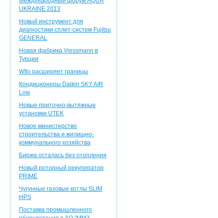
Международный форум AQUA
UKRAINE 2013
Новый инструмент для
диагностики сплит-систем Fujitsu
GENERAL
Новая фабрика Viessmann в
Турции
WIlo расширяет границы
Кондиционеры Daikin SKY AIR
Low
Новые приточно-вытяжные
установки UTEK
Новое министерство
строительства и жилищно-
коммунального хозяйства
Биржа осталась без отопления
Новый роторный рекуператор
PRIME
Чугунные газовые котлы SLIM
HPS
Поставка промышленного