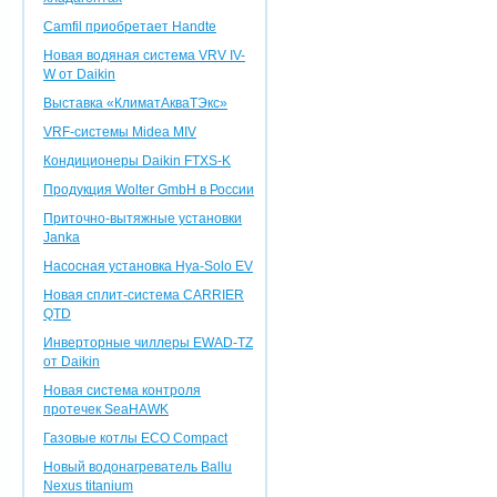
Camfil приобретает Handte
Новая водяная система VRV IV-
W от Daikin
Выставка «КлиматАкваТЭкс»
VRF-системы Midea MIV
Кондиционеры Daikin FTXS-K
Продукция Wolter GmbH в России
Приточно-вытяжные установки
Janka
Насосная установка Hya-Solo EV
Новая сплит-система CARRIER
QTD
Инверторные чиллеры EWAD-TZ
от Daikin
Новая система контроля
протечек SeaHAWK
Газовые котлы ECO Compact
Новый водонагреватель Ballu
Nexus titanium