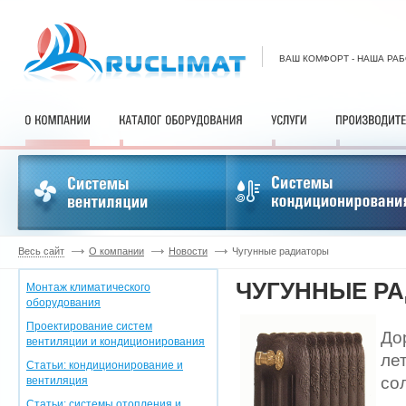
ВАШ КОМФОРТ - НАША РА
Весь сайт
О компании
Новости
Чугунные радиаторы
ЧУГУННЫЕ Р
Монтаж климатического
оборудования
Проектирование систем
До
вентиляции и кондиционирования
ле
Статьи: кондиционирование и
со
вентиляция
Статьи: системы отопления и