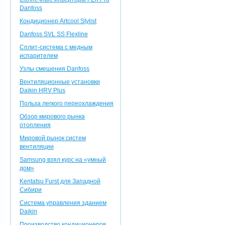
Danfoss
Кондиционер Artcool Stylist
Danfoss SVL SS Flexline
Сплит-система с медным
испарителем
Узлы смешения Danfoss
Вентиляционные установки
Daikin HRV Plus
Польза легкого переохлаждения
Обзор мирового рынка
отопления
Мировой рынок систем
вентиляции
Samsung взял курс на «умный
дом»
Kentatsu Furst для Западной
Сибири
Система управления зданием
Daikin
Производство кондиционеров