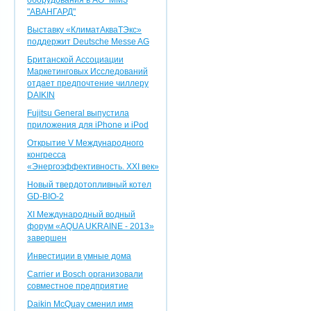
оборудования в АО "ММЗ
"АВАНГАРД"
Выставку «КлиматАкваТЭкс»
поддержит Deutsche Messe AG
Британской Ассоциации
Маркетинговых Исследований
отдает предпочтение чиллеру
DAIKIN
Fujitsu General выпустила
приложения для iPhone и iPod
Открытие V Международного
конгресса
«Энергоэффективность. XXI век»
Новый твердотопливный котел
GD-BIO-2
XI Международный водный
форум «AQUA UKRAINE - 2013»
завершен
Инвестиции в умные дома
Carrier и Bosch организовали
совместное предприятие
Daikin McQuay сменил имя