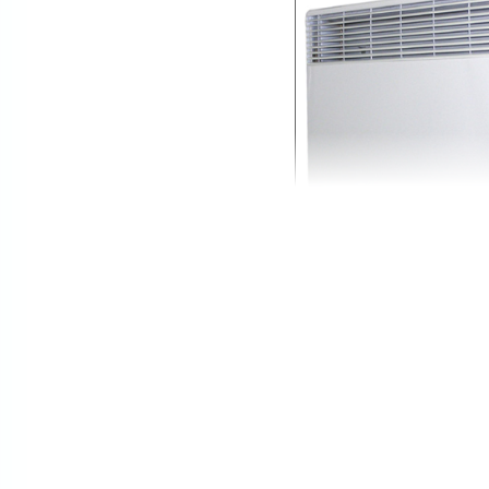
автоматически отключается, пе
температуру на требуемом уров
БЕЗОПАСНОСТЬ ЭЛЕК
Неоспоримым достоинством элек
эксплуатации. Отсутствие венти
естественной конвекции. Замен
снизить температуру его нагрев
ожогов и травм, так как темпера
покрытием этот показатель еще 
Для более полной безопасности
перекрытии верхних жалюзи, чер