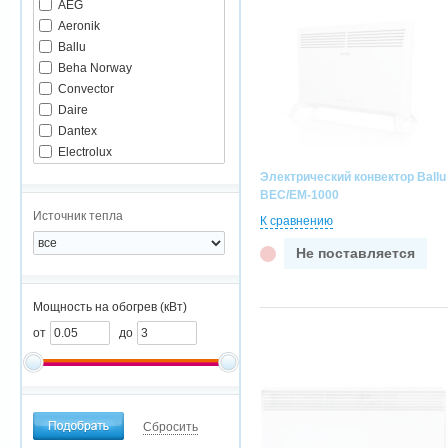
AEG
Aeronik
Ballu
Beha Norway
Convector
Daire
Dantex
Electrolux
Energy
Электрический конвектор Ballu
General
BEC/EM-1000
Nobo
Источник тепла
К сравнению
Noirot
Не поставляется
Stiebel Eltron
Termica
Thermor
Мощность на обогрев (кВт)
Тропик
от
до
Сбросить