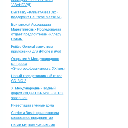
оборудования в АО "ММЗ
"АВАНГАРД"
Выставку «КлиматАкваТЭкс»
поддержит Deutsche Messe AG
Британской Ассоциации
Маркетинговых Исследований
отдает предпочтение чиллеру
DAIKIN
Fujitsu General выпустила
приложения для iPhone и iPod
Открытие V Международного
конгресса
«Энергоэффективность. XXI век»
Новый твердотопливный котел
GD-BIO-2
XI Международный водный
форум «AQUA UKRAINE - 2013»
завершен
Инвестиции в умные дома
Carrier и Bosch организовали
совместное предприятие
Daikin McQuay сменил имя