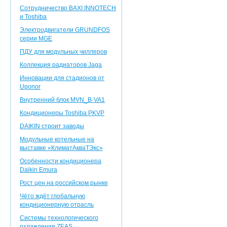
Сотрудничество BAXI INNOTEСH
и Toshiba
Электродвигатели GRUNDFOS
серии MGE
ПДУ для модульных чиллеров
Коллекция радиаторов Jaga
Инновации для стадионов от
Uponor
Внутренний блок MVN_B-VA1
Кондиционеры Toshiba PKVP
DAIKIN строит заводы
Модульные котельные на
выставке «КлиматАкваТЭкс»
Особенности кондиционера
Daikin Emura
Рост цен на российском рынке
Чёто ждёт глобальную
кондиционерную отрасль
Системы технологического
охлаждения ZEAS