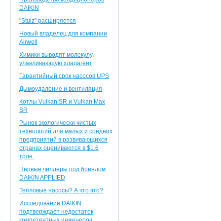
DAIKIN
"Stulz" расширяется
Новый владелец для компании
Airwell
Химики выводят молекулу,
улавливающую хладагент
Гарантийный срок насосов UPS
Дымоудаление и вентиляция
Котлы Vulkan SR и Vulkan Max
SR
Рынок экологически чистых
технологий для малых и средних
предприятий в развивающихся
странах оцениваются в $1,6
трлн.
Первые чиллеры под брендом
DAIKIN APPLIED
Тепловые насосы? А что это?
Исследование DAIKIN
подтверждает недостаток
компетентных инженеров