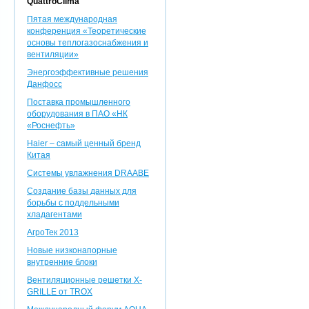
QuattroClima
Пятая международная
конференция «Теоретические
основы теплогазоснабжения и
вентиляции»
Энергоэффективные решения
Данфосс
Поставка промышленного
оборудования в ПАО «НК
«Роснефть»
Haier – самый ценный бренд
Китая
Системы увлажнения DRAABE
Создание базы данных для
борьбы с поддельными
хладагентами
АгроТек 2013
Новые низконапорные
внутренние блоки
Вентиляционные решетки X-
GRILLE от TROX