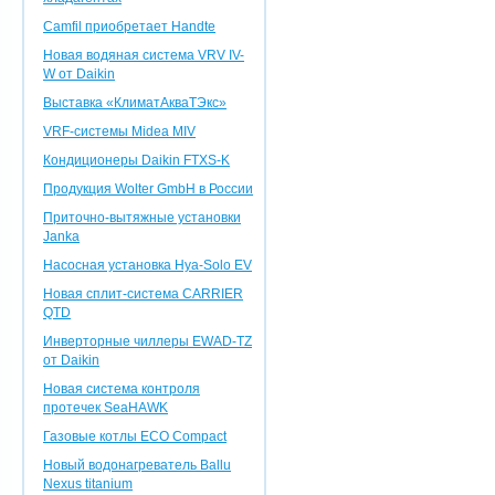
Camfil приобретает Handte
Новая водяная система VRV IV-
W от Daikin
Выставка «КлиматАкваТЭкс»
VRF-системы Midea MIV
Кондиционеры Daikin FTXS-K
Продукция Wolter GmbH в России
Приточно-вытяжные установки
Janka
Насосная установка Hya-Solo EV
Новая сплит-система CARRIER
QTD
Инверторные чиллеры EWAD-TZ
от Daikin
Новая система контроля
протечек SeaHAWK
Газовые котлы ECO Compact
Новый водонагреватель Ballu
Nexus titanium