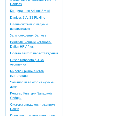
Danfoss
Кондиционер Artcool Stylist
Danfoss SVL SS Flexline
Сплит-система с медным
испарителем
Узлы смешения Danfoss
Вентиляционные установки
Daikin HRV Plus
Польза легкого переохлаждения
Обзор мирового рынка
отопления
Мировой рынок систем
вентиляции
Samsung взял курс на «умный
дом»
Kentatsu Furst для Западной
Сибири
Система управления зданием
Daikin
Производство кондиционеров