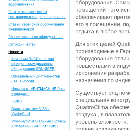
оборудования. Самы
водоснабжения
помещений - это ис
Статьи: монтаж систем
обеспечивают прито
вентиляции и кондиционирования
его в помещении, п
Статьи: сервисное обслуживание
кондиционеров
отдыха в любое врем
Бланки-заказы на оборудование
Для этих целей Quat
Сотрудничество
производимые в Гер
Новости
оборудование отлич
Компания RuClimat стала
официальным диллером
новшествами в инду
оборудования SONNIGER.
исполнения разраба
Официальный дистрибьютер
назначения по инди
CMT в России.
Новинка от VENTMACHINE. Уже
Существует ряд пом
в продаже!
специальная констру
Fujitsu
QuattroClima обеспе
Оплата картами VISA и
воздуха , в плават
MasterCard
уровень влажности. 
Мини-мультизональные системы
Airstage мини-VRF от Fujitsu
подача воздуха осущ