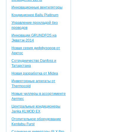
Инновационные вентиляторы
Кондиционер Ballu Platinum
Управление прохладой без
проводов
Инновации GRUNDFOS на
Экватэк-2014
Новая серия диффузоров от
Арктос
Сотрудничество Danfoss и
Татарстана
Новая разработка от Midea
Инверторные агрегаты от
Thermocold
Новые чиллеры в ассортименте
Aermec
Центральные кондиционеры
Janka KLMOD EX
Отопительное оборудование
Kentatsu Furst
Солнечные инверторы FLX Pro