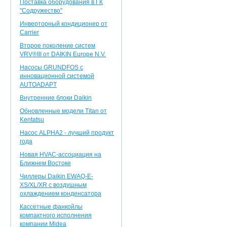
Поставка оборудования в ГК
"Содружество"
Инверторный кондиционер от
Carrier
Второе поколение систем
VRV®III от DAIKIN Europe N.V.
Насосы GRUNDFOS с
инновационной системой
AUTOADAPT
Внутренние блоки Daikin
Обновленные модели Titan от
Kentatsu
Насос ALPHA2 - лучший продукт
года
Новая HVAC-ассоциация на
Ближнем Востоке
Чиллеры Daikin EWAQ-E-
XS/XL/XR с воздушным
охлаждением конденсатора
Кассетные фанкойлы
компактного исполнения
компании Midea