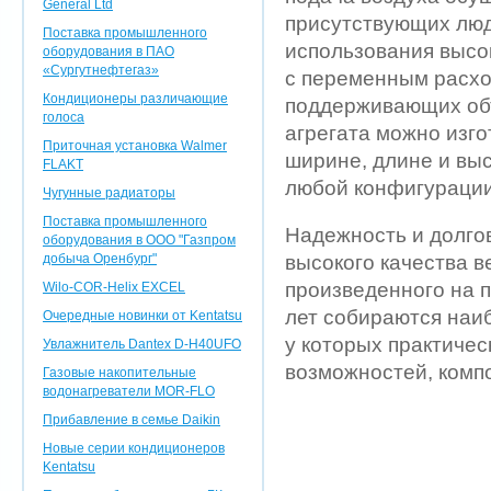
General Ltd
присутствующих люд
Поставка промышленного
использования высо
оборудования в ПАО
«Сургутнефтегаз»
с переменным расход
Кондиционеры различающие
поддерживающих объ
голоса
агрегата можно изго
Приточная установка Walmer
ширине, длине и выс
FLAKT
любой конфигурации
Чугунные радиаторы
Поставка промышленного
Надежность и долго
оборудования в ООО "Газпром
добыча Оренбург"
высокого качества в
произведенного на 
Wilo-COR-Helix EXCEL
лет собираются наи
Очередные новинки от Kentatsu
у которых практиче
Увлажнитель Dantex D-H40UFO
возможностей, компо
Газовые накопительные
водонагреватели MOR-FLO
Прибавление в семье Daikin
Новые серии кондиционеров
Kentatsu