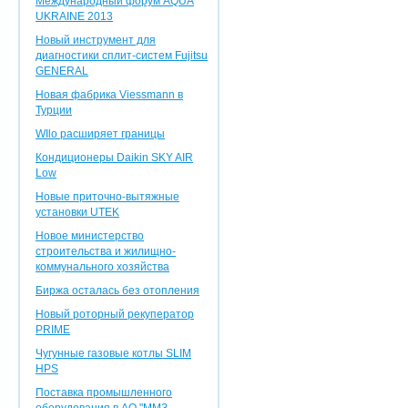
Международный форум AQUA
UKRAINE 2013
Новый инструмент для
диагностики сплит-систем Fujitsu
GENERAL
Новая фабрика Viessmann в
Турции
WIlo расширяет границы
Кондиционеры Daikin SKY AIR
Low
Новые приточно-вытяжные
установки UTEK
Новое министерство
строительства и жилищно-
коммунального хозяйства
Биржа осталась без отопления
Новый роторный рекуператор
PRIME
Чугунные газовые котлы SLIM
HPS
Поставка промышленного