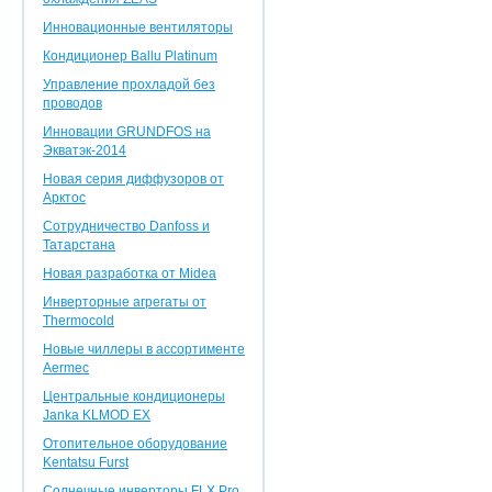
Инновационные вентиляторы
Кондиционер Ballu Platinum
Управление прохладой без
проводов
Инновации GRUNDFOS на
Экватэк-2014
Новая серия диффузоров от
Арктос
Сотрудничество Danfoss и
Татарстана
Новая разработка от Midea
Инверторные агрегаты от
Thermocold
Новые чиллеры в ассортименте
Aermec
Центральные кондиционеры
Janka KLMOD EX
Отопительное оборудование
Kentatsu Furst
Солнечные инверторы FLX Pro