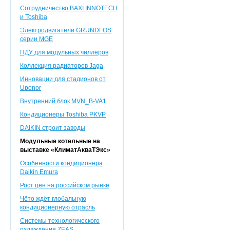
Сотрудничество BAXI INNOTEСH
и Toshiba
Электродвигатели GRUNDFOS
серии MGE
ПДУ для модульных чиллеров
Коллекция радиаторов Jaga
Инновации для стадионов от
Uponor
Внутренний блок MVN_B-VA1
Кондиционеры Toshiba PKVP
DAIKIN строит заводы
Модульные котельные на
выставке «КлиматАкваТЭкс»
Особенности кондиционера
Daikin Emura
Рост цен на российском рынке
Чёто ждёт глобальную
кондиционерную отрасль
Системы технологического
охлаждения ZEAS