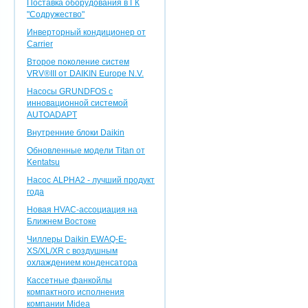
Поставка оборудования в ГК
"Содружество"
Инверторный кондиционер от
Carrier
Второе поколение систем
VRV®III от DAIKIN Europe N.V.
Насосы GRUNDFOS с
инновационной системой
AUTOADAPT
Внутренние блоки Daikin
Обновленные модели Titan от
Kentatsu
Насос ALPHA2 - лучший продукт
года
Новая HVAC-ассоциация на
Ближнем Востоке
Чиллеры Daikin EWAQ-E-
XS/XL/XR с воздушным
охлаждением конденсатора
Кассетные фанкойлы
компактного исполнения
компании Midea