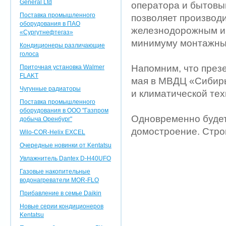
General Ltd
оператора и бытовы
Поставка промышленного
позволяет производи
оборудования в ПАО
железнодорожным и 
«Сургутнефтегаз»
минимуму монтажные
Кондиционеры различающие
голоса
Напомним, что презе
Приточная установка Walmer
FLAKT
мая в МВДЦ «Сибирь
Чугунные радиаторы
и климатической те
Поставка промышленного
оборудования в ООО "Газпром
Одновременно будет
добыча Оренбург"
домостроение. Стро
Wilo-COR-Helix EXCEL
Очередные новинки от Kentatsu
Увлажнитель Dantex D-H40UFO
Газовые накопительные
водонагреватели MOR-FLO
Прибавление в семье Daikin
Новые серии кондиционеров
Kentatsu