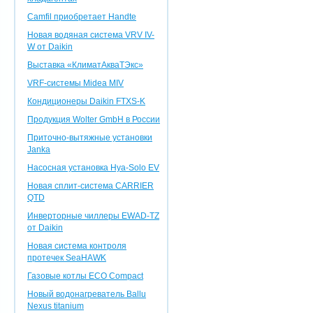
Camfil приобретает Handte
Новая водяная система VRV IV-
W от Daikin
Выставка «КлиматАкваТЭкс»
VRF-системы Midea MIV
Кондиционеры Daikin FTXS-K
Продукция Wolter GmbH в России
Приточно-вытяжные установки
Janka
Насосная установка Hya-Solo EV
Новая сплит-система CARRIER
QTD
Инверторные чиллеры EWAD-TZ
от Daikin
Новая система контроля
протечек SeaHAWK
Газовые котлы ECO Compact
Новый водонагреватель Ballu
Nexus titanium