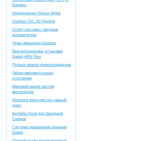
Danfoss
Кондиционер Artcool Stylist
Danfoss SVL SS Flexline
Сплит-система с медным
испарителем
Узлы смешения Danfoss
Вентиляционные установки
Daikin HRV Plus
Польза легкого переохлаждения
Обзор мирового рынка
отопления
Мировой рынок систем
вентиляции
Samsung взял курс на «умный
дом»
Kentatsu Furst для Западной
Сибири
Система управления зданием
Daikin
Производство кондиционеров