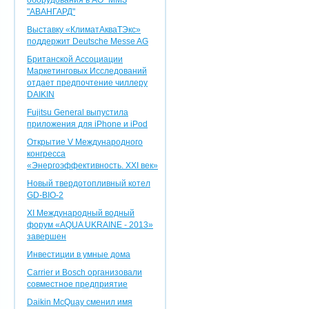
оборудования в АО "ММЗ
"АВАНГАРД"
Выставку «КлиматАкваТЭкс»
поддержит Deutsche Messe AG
Британской Ассоциации
Маркетинговых Исследований
отдает предпочтение чиллеру
DAIKIN
Fujitsu General выпустила
приложения для iPhone и iPod
Открытие V Международного
конгресса
«Энергоэффективность. XXI век»
Новый твердотопливный котел
GD-BIO-2
XI Международный водный
форум «AQUA UKRAINE - 2013»
завершен
Инвестиции в умные дома
Carrier и Bosch организовали
совместное предприятие
Daikin McQuay сменил имя