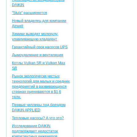
DAIKIN
"Stulz" расширяется
Новый владелец для компании
Airwell
Химики выводят молекулу,
улавливающую хладагент
Гарантийный срок насосов UPS
Дымоудаление и вентиляция
Котлы Vulkan SR и Vulkan Max
SR
Рынок экологически чистых
технологий для малых и средних
предприятий в развивающихся
странах оцениваются в $1,6
трлн.
Первые чиллеры под брендом
DAIKIN APPLIED
Тепловые насосы? А что это?
Исследование DAIKIN
подтверждает недостаток
компетентных инженеров