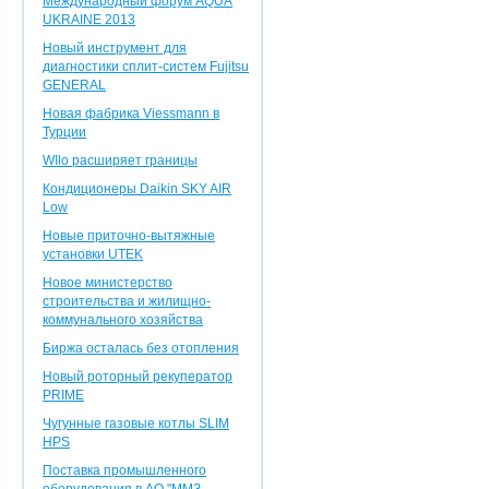
Международный форум AQUA
UKRAINE 2013
Новый инструмент для
диагностики сплит-систем Fujitsu
GENERAL
Новая фабрика Viessmann в
Турции
WIlo расширяет границы
Кондиционеры Daikin SKY AIR
Low
Новые приточно-вытяжные
установки UTEK
Новое министерство
строительства и жилищно-
коммунального хозяйства
Биржа осталась без отопления
Новый роторный рекуператор
PRIME
Чугунные газовые котлы SLIM
HPS
Поставка промышленного