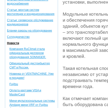
установки, выполне
водоснабжения
Статьи: монтаж систем
Модульные котельны
вентиляции и кондиционирования
и обеспечения горя
Статьи: сервисное обслуживание
кондиционеров
зданий, объектов ку
Бланки-заказы на оборудование
– это транспортабе
Сотрудничество
включают полный ци
Новости
нормального функци
Компания RuClimat стала
в максимальной заво
официальным диллером
и кровлей.
оборудования SONNIGER.
Официальный дистрибьютер
CMT в России.
Такая котельная сп
независимо от устар
Новинка от VENTMACHINE. Уже
в продаже!
подстраивать темпе
Fujitsu
времени года.
Оплата картами VISA и
MasterCard
Как отмечает компа
Мини-мультизональные системы
быть оборудована с
Airstage мини-VRF от Fujitsu