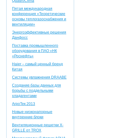
QuattroClima
Пятая международная
конференция «Теоретические
основы теплогазоснабжения и
вентиляции»
Энергоэффективные решения
Данфосс
Поставка промышленного
оборудования в ПАО «НК
«Роснефть»
Haier – самый ценный бренд
Китая
Системы увлажнения DRAABE
Создание базы данных для
борьбы с поддельными
хладагентами
АгроТек 2013
Новые низконапорные
внутренние блоки
Вентиляционные решетки X-
GRILLE от TROX