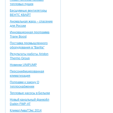
тепловых пушек
Бесшумные вентиляторы
ВЕНТС КВАЙТ
Аномальная жара – спасение
для России
Инновационная программа
Trane Boost
Поставка промышленного
оборудования в "Barilla"
Результаты работы Ariston
Thermo Group
Новинки UNIPUMP
Персонифицированная
климатизация
Поправки к закону О
теплоснабжении
Тепловые насосы в Бельгии
Новый канальный фанкойл
Daikin FWP-AT
КлиматАкваТЭкс 2014