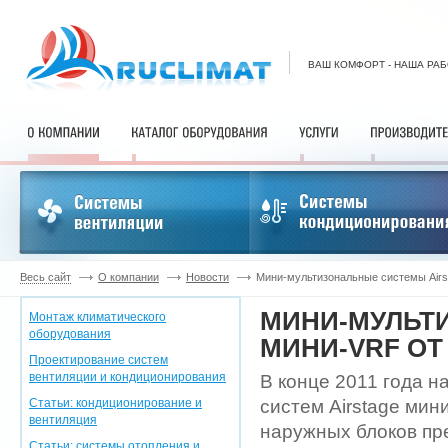
ВАШ КОМФОРТ - НАША РА
Весь сайт
О компании
Новости
Мини-мультизональные системы Airsta
МИНИ-МУЛЬТ
Монтаж климатического
оборудования
МИНИ-VRF ОТ
Проектирование систем
вентиляции и кондиционирования
В конце 2011 года 
Статьи: кондиционирование и
систем Airstage мини
вентиляция
наружных блоков пр
Статьи: системы отопления и