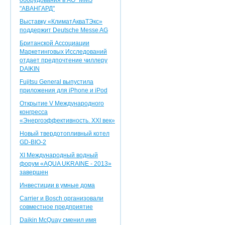
оборудования в АО "ММЗ
"АВАНГАРД"
Выставку «КлиматАкваТЭкс»
поддержит Deutsche Messe AG
Британской Ассоциации
Маркетинговых Исследований
отдает предпочтение чиллеру
DAIKIN
Fujitsu General выпустила
приложения для iPhone и iPod
Открытие V Международного
конгресса
«Энергоэффективность. XXI век»
Новый твердотопливный котел
GD-BIO-2
XI Международный водный
форум «AQUA UKRAINE - 2013»
завершен
Инвестиции в умные дома
Carrier и Bosch организовали
совместное предприятие
Daikin McQuay сменил имя