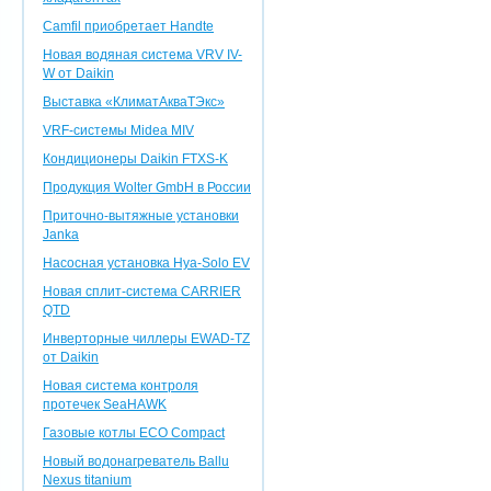
Camfil приобретает Handte
Новая водяная система VRV IV-
W от Daikin
Выставка «КлиматАкваТЭкс»
VRF-системы Midea MIV
Кондиционеры Daikin FTXS-K
Продукция Wolter GmbH в России
Приточно-вытяжные установки
Janka
Насосная установка Hya-Solo EV
Новая сплит-система CARRIER
QTD
Инверторные чиллеры EWAD-TZ
от Daikin
Новая система контроля
протечек SeaHAWK
Газовые котлы ECO Compact
Новый водонагреватель Ballu
Nexus titanium