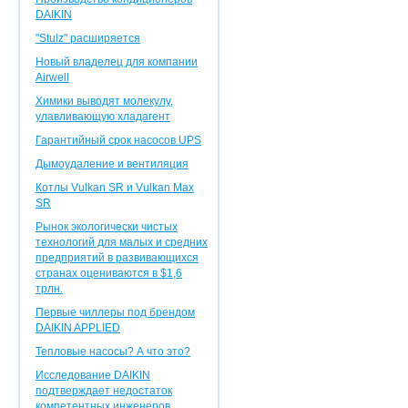
DAIKIN
"Stulz" расширяется
Новый владелец для компании
Airwell
Химики выводят молекулу,
улавливающую хладагент
Гарантийный срок насосов UPS
Дымоудаление и вентиляция
Котлы Vulkan SR и Vulkan Max
SR
Рынок экологически чистых
технологий для малых и средних
предприятий в развивающихся
странах оцениваются в $1,6
трлн.
Первые чиллеры под брендом
DAIKIN APPLIED
Тепловые насосы? А что это?
Исследование DAIKIN
подтверждает недостаток
компетентных инженеров