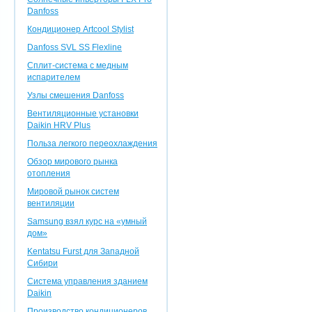
Danfoss
Кондиционер Artcool Stylist
Danfoss SVL SS Flexline
Сплит-система с медным
испарителем
Узлы смешения Danfoss
Вентиляционные установки
Daikin HRV Plus
Польза легкого переохлаждения
Обзор мирового рынка
отопления
Мировой рынок систем
вентиляции
Samsung взял курс на «умный
дом»
Kentatsu Furst для Западной
Сибири
Система управления зданием
Daikin
Производство кондиционеров