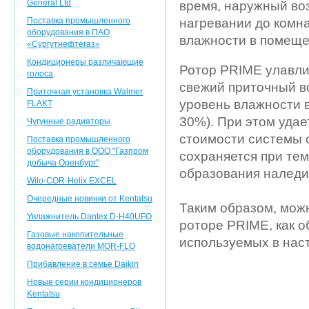
General Ltd
время, наружный воз
Поставка промышленного
нагревании до комн
оборудования в ПАО
влажности в помеще
«Сургутнефтегаз»
Кондиционеры различающие
Ротор PRIME улавлив
голоса
свежий приточный во
Приточная установка Walmer
уровень влажности в
FLAKT
30%). При этом уда
Чугунные радиаторы
стоимости системы 
Поставка промышленного
оборудования в ООО "Газпром
сохраняется при тем
добыча Оренбург"
образования наледи
Wilo-COR-Helix EXCEL
Очередные новинки от Kentatsu
Таким образом, мож
Увлажнитель Dantex D-H40UFO
роторе PRIME, как 
Газовые накопительные
используемых в нас
водонагреватели MOR-FLO
Прибавление в семье Daikin
Новые серии кондиционеров
Kentatsu