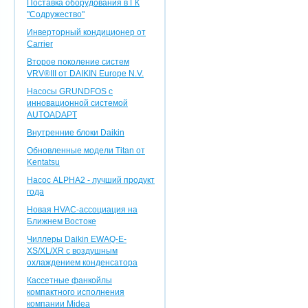
Поставка оборудования в ГК
"Содружество"
Инверторный кондиционер от
Carrier
Второе поколение систем
VRV®III от DAIKIN Europe N.V.
Насосы GRUNDFOS с
инновационной системой
AUTOADAPT
Внутренние блоки Daikin
Обновленные модели Titan от
Kentatsu
Насос ALPHA2 - лучший продукт
года
Новая HVAC-ассоциация на
Ближнем Востоке
Чиллеры Daikin EWAQ-E-
XS/XL/XR с воздушным
охлаждением конденсатора
Кассетные фанкойлы
компактного исполнения
компании Midea