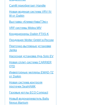
Camfil приобретает Handte
Новая водяная система VRV IV-
W от Daikin
Выставка «КлиматАкваТЭкс»
VRF-системы Midea MIV
Кондиционеры Daikin FTXS-K
Продукция Wolter GmbH в России
Приточно-вытяжные установки
Janka
Насосная установка Hya-Solo EV
Новая сплит-система CARRIER
QTD
Инверторные чиллеры EWAD-TZ
от Daikin
Новая система контроля
протечек SeaHAWK
Газовые котлы ECO Compact
Новый водонагреватель Ballu
Nexus titanium