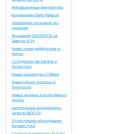
Инновационные вентиляторы
Кондиционер Ballu Platinum
Управление прохладой без
проводов
Инновации GRUNDFOS на
Экватэк-2014
Новая серия диффузоров от
Арктос
Сотрудничество Danfoss и
Татарстана
Новая разработка от Midea
Инверторные агрегаты от
Thermocold
Новые чиллеры в ассортименте
Aermec
Центральные кондиционеры
Janka KLMOD EX
Отопительное оборудование
Kentatsu Furst
Солнечные инверторы FLX Pro