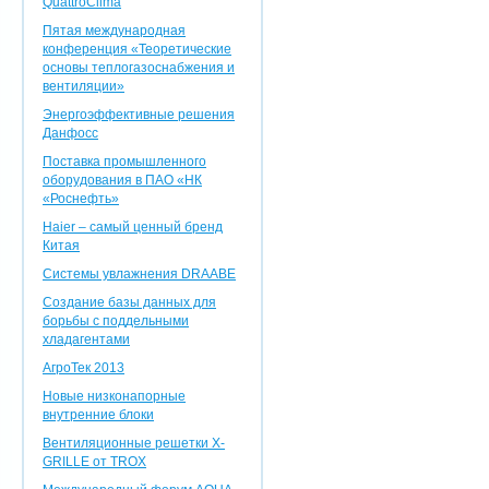
QuattroClima
Пятая международная
конференция «Теоретические
основы теплогазоснабжения и
вентиляции»
Энергоэффективные решения
Данфосс
Поставка промышленного
оборудования в ПАО «НК
«Роснефть»
Haier – самый ценный бренд
Китая
Системы увлажнения DRAABE
Создание базы данных для
борьбы с поддельными
хладагентами
АгроТек 2013
Новые низконапорные
внутренние блоки
Вентиляционные решетки X-
GRILLE от TROX