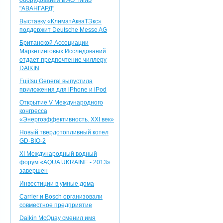
оборудования в АО "ММЗ
"АВАНГАРД"
Выставку «КлиматАкваТЭкс»
поддержит Deutsche Messe AG
Британской Ассоциации
Маркетинговых Исследований
отдает предпочтение чиллеру
DAIKIN
Fujitsu General выпустила
приложения для iPhone и iPod
Открытие V Международного
конгресса
«Энергоэффективность. XXI век»
Новый твердотопливный котел
GD-BIO-2
XI Международный водный
форум «AQUA UKRAINE - 2013»
завершен
Инвестиции в умные дома
Carrier и Bosch организовали
совместное предприятие
Daikin McQuay сменил имя