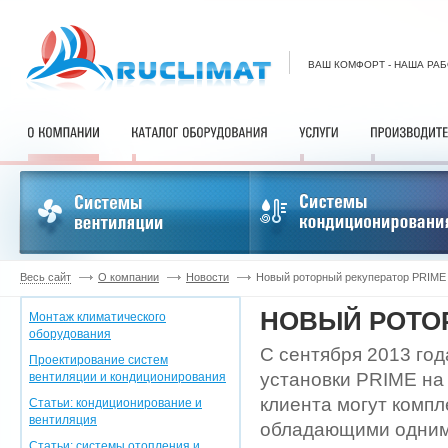
ВАШ КОМФОРТ - НАША РА
Весь сайт
О компании
Новости
Новый роторный рекуператор PRIME
НОВЫЙ РОТОР
Монтаж климатического
оборудования
C сентября 2013 год
Проектирование систем
установки PRIME на
вентиляции и кондиционирования
клиента могут комп
Статьи: кондиционирование и
вентиляция
обладающими одними
Статьи: системы отопления и