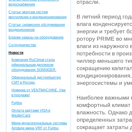
отрасли.
водоснабжения
Статьи: монтаж систем
В летний период год
вентиляции и кондиционирования
влага конденсируетс
Статьи: сервисное обслуживание
кондиционеров
энергии и требует 
Бланки-заказы на оборудование
ротору PRIME во мн
Сотрудничество
влаги из наружного 
потребности в прои
Новости
Компания RuClimat стала
чиллер меньшего тип
официальным диллером
сокращению капитал
оборудования SONNIGER.
кондиционирования,
Официальный дистрибьютер
энергосистемы и у
CMT в России.
Новинка от VENTMACHINE. Уже
в продаже!
Наиболее важными 
Fujitsu
комфортный климат 
Оплата картами VISA и
влажность. Однако 
MasterCard
определенных затра
Мини-мультизональные системы
сокращает затраты д
Airstage мини-VRF от Fujitsu