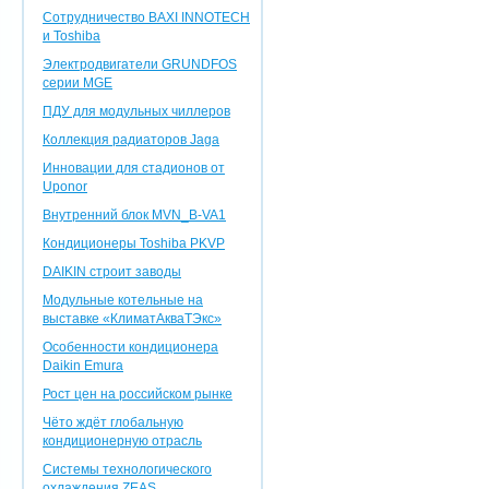
Сотрудничество BAXI INNOTEСH
и Toshiba
Электродвигатели GRUNDFOS
серии MGE
ПДУ для модульных чиллеров
Коллекция радиаторов Jaga
Инновации для стадионов от
Uponor
Внутренний блок MVN_B-VA1
Кондиционеры Toshiba PKVP
DAIKIN строит заводы
Модульные котельные на
выставке «КлиматАкваТЭкс»
Особенности кондиционера
Daikin Emura
Рост цен на российском рынке
Чёто ждёт глобальную
кондиционерную отрасль
Системы технологического
охлаждения ZEAS