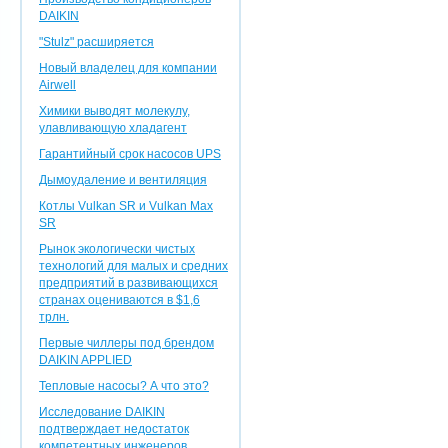
DAIKIN
"Stulz" расширяется
Новый владелец для компании
Airwell
Химики выводят молекулу,
улавливающую хладагент
Гарантийный срок насосов UPS
Дымоудаление и вентиляция
Котлы Vulkan SR и Vulkan Max
SR
Рынок экологически чистых
технологий для малых и средних
предприятий в развивающихся
странах оцениваются в $1,6
трлн.
Первые чиллеры под брендом
DAIKIN APPLIED
Тепловые насосы? А что это?
Исследование DAIKIN
подтверждает недостаток
компетентных инженеров