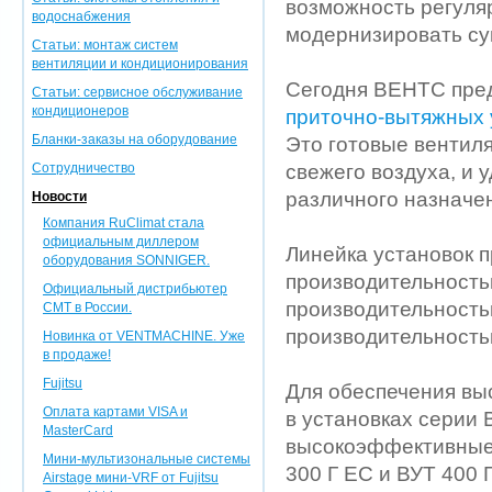
возможность регуляр
водоснабжения
модернизировать су
Статьи: монтаж систем
вентиляции и кондиционирования
Сегодня ВЕНТС пре
Статьи: сервисное обслуживание
кондиционеров
приточно-вытяжных 
Бланки-заказы на оборудование
Это готовые вентил
Сотрудничество
свежего воздуха, и 
различного назначе
Новости
Компания RuClimat стала
официальным диллером
Линейка установок 
оборудования SONNIGER.
производительностью
Официальный дистрибьютер
производительностью
CMT в России.
производительностью
Новинка от VENTMACHINE. Уже
в продаже!
Fujitsu
Для обеспечения вы
Оплата картами VISA и
в установках серии
MasterCard
высокоэффективные 
Мини-мультизональные системы
300 Г ЕС и ВУТ 400
Airstage мини-VRF от Fujitsu