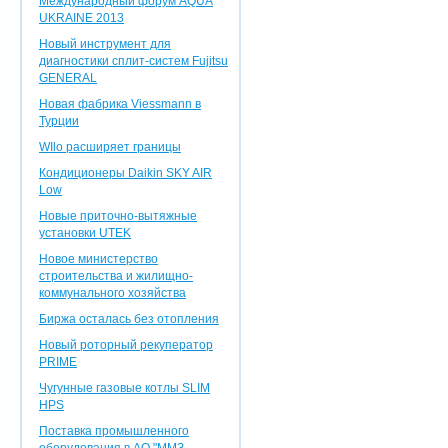
Международный форум AQUA
UKRAINE 2013
Новый инструмент для
диагностики сплит-систем Fujitsu
GENERAL
Новая фабрика Viessmann в
Турции
WIlo расширяет границы
Кондиционеры Daikin SKY AIR
Low
Новые приточно-вытяжные
установки UTEK
Новое министерство
строительства и жилищно-
коммунального хозяйства
Биржа осталась без отопления
Новый роторный рекуператор
PRIME
Чугунные газовые котлы SLIM
HPS
Поставка промышленного