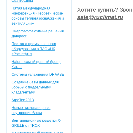
QuattroClima
Пятая международная
Хотите купить? Звони
конференция «Теоретические
sale@ruclimat.ru
основы теплогазоснабжения и
вентиляции»
Энергоэффективные решения
Данфосс
Поставка промышленного
оборудования в ПАО «НК
«Роснефть»
Haier – самый ценный бренд
Китая
Системы увлажнения DRAABE
Создание базы данных для
борьбы с поддельными
хладагентами
АгроТек 2013
Новые низконапорные
внутренние блоки
Вентиляционные решетки X-
GRILLE от TROX