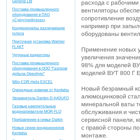
General Ltd
расхода с рабочими 
Поставка промышленного
вентиляторы обеспе
оборудования в ПАО
сопротивление возд
«Сургутнефтегаз»
например при запыл
Кондиционеры различающие
оборудованы вентил
голоса
Приточная установка Walmer
FLAKT
Применение новых у
Чугунные радиаторы
увеличения значени
Поставка промышленного
98% для моделей ВУТ
оборудования в ООО "Газпром
моделей ВУТ 800 Г 
добыча Оренбург"
Wilo-COR-Helix EXCEL
Новый безрамный ко
Очередные новинки от Kentatsu
алюмоцинковой стали
Увлажнитель Dantex D-H40UFO
минеральной ваты т
Газовые накопительные
обслуживания и чис
водонагреватели MOR-FLO
сервисной панели, к
Прибавление в семье Daikin
с правой стороны по
Новые серии кондиционеров
Kentatsu
монтаже.