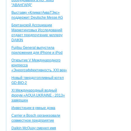
оборудования в АО "ММЗ
"АВАНГАРД"
Выставку «КлиматАкваТЭкс»
поддержит Deutsche Messe AG
Британской Ассоциации
Маркетинговых Исследований
отдает предпочтение чиллеру
DAIKIN
Fujitsu General выпустила
приложения для iPhone и iPod
Открытие V Международного
конгресса
«Энергоэффективность. XXI век»
Новый твердотопливный котел
GD-BIO-2
XI Международный водный
форум «AQUA UKRAINE - 2013»
завершен
Инвестиции в умные дома
Carrier и Bosch организовали
совместное предприятие
Daikin McQuay сменил имя