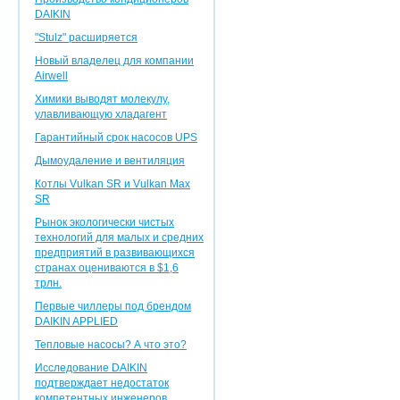
DAIKIN
"Stulz" расширяется
Новый владелец для компании
Airwell
Химики выводят молекулу,
улавливающую хладагент
Гарантийный срок насосов UPS
Дымоудаление и вентиляция
Котлы Vulkan SR и Vulkan Max
SR
Рынок экологически чистых
технологий для малых и средних
предприятий в развивающихся
странах оцениваются в $1,6
трлн.
Первые чиллеры под брендом
DAIKIN APPLIED
Тепловые насосы? А что это?
Исследование DAIKIN
подтверждает недостаток
компетентных инженеров