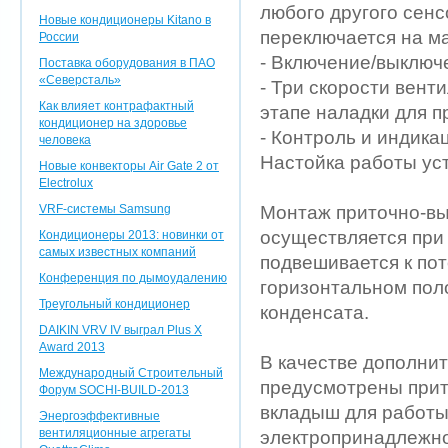
любого другого сенс
Новые кондиционеры Kitano в
переключается на м
России
- Включение/выключ
Поставка оборудования в ПАО
«Северсталь»
- Три скорости вент
Как влияет контрафактный
этапе наладки для п
кондиционер на здоровье
- Контроль и индика
человека
Настойка работы ус
Новые конвекторы Air Gate 2 от
Electrolux
VRF-системы Samsung
Монтаж приточно-вы
осуществляется при 
Кондиционеры 2013: новинки от
самых известных компаний
подвешивается к пот
Конференция по дымоудалению
горизонтальном пол
Треугольный кондиционер
конденсата.
DAIKIN VRV IV выграл Plus X
Award 2013
В качестве дополнит
Международный Строительный
предусмотрены прит
Форум SOCHI-BUILD-2013
вкладыш для работы
Энергоэффективные
вентиляционные агрегаты
электропринадлежно