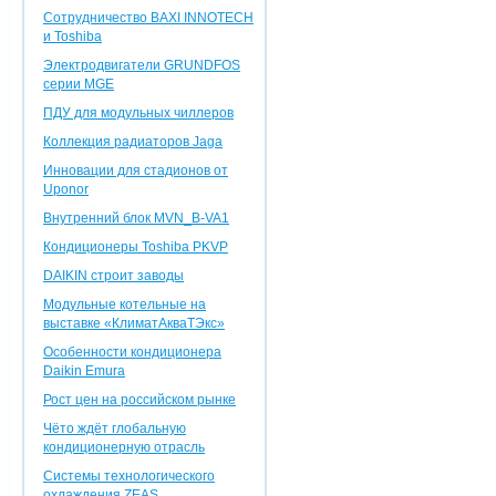
Сотрудничество BAXI INNOTEСH
и Toshiba
Электродвигатели GRUNDFOS
серии MGE
ПДУ для модульных чиллеров
Коллекция радиаторов Jaga
Инновации для стадионов от
Uponor
Внутренний блок MVN_B-VA1
Кондиционеры Toshiba PKVP
DAIKIN строит заводы
Модульные котельные на
выставке «КлиматАкваТЭкс»
Особенности кондиционера
Daikin Emura
Рост цен на российском рынке
Чёто ждёт глобальную
кондиционерную отрасль
Системы технологического
охлаждения ZEAS