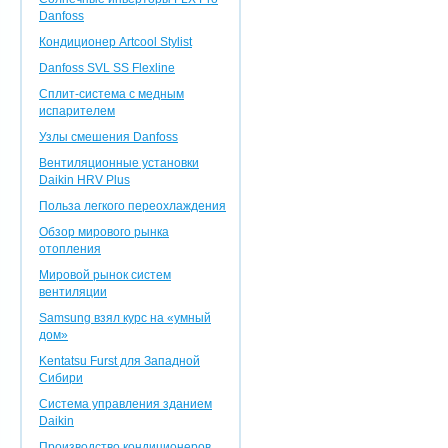
Danfoss
Кондиционер Artcool Stylist
Danfoss SVL SS Flexline
Сплит-система с медным
испарителем
Узлы смешения Danfoss
Вентиляционные установки
Daikin HRV Plus
Польза легкого переохлаждения
Обзор мирового рынка
отопления
Мировой рынок систем
вентиляции
Samsung взял курс на «умный
дом»
Kentatsu Furst для Западной
Сибири
Система управления зданием
Daikin
Производство кондиционеров