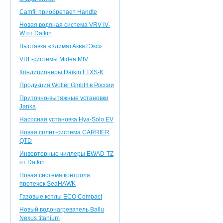
Camfil приобретает Handte
Новая водяная система VRV IV-
W от Daikin
Выставка «КлиматАкваТЭкс»
VRF-системы Midea MIV
Кондиционеры Daikin FTXS-K
Продукция Wolter GmbH в России
Приточно-вытяжные установки
Janka
Насосная установка Hya-Solo EV
Новая сплит-система CARRIER
QTD
Инверторные чиллеры EWAD-TZ
от Daikin
Новая система контроля
протечек SeaHAWK
Газовые котлы ECO Compact
Новый водонагреватель Ballu
Nexus titanium