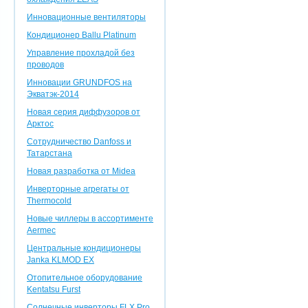
Инновационные вентиляторы
Кондиционер Ballu Platinum
Управление прохладой без
проводов
Инновации GRUNDFOS на
Экватэк-2014
Новая серия диффузоров от
Арктос
Сотрудничество Danfoss и
Татарстана
Новая разработка от Midea
Инверторные агрегаты от
Thermocold
Новые чиллеры в ассортименте
Aermec
Центральные кондиционеры
Janka KLMOD EX
Отопительное оборудование
Kentatsu Furst
Солнечные инверторы FLX Pro