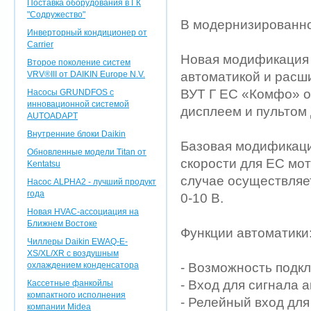
Поставка оборудования в ГК
"Содружество"
В модернизированно
Инверторный кондиционер от
Carrier
Новая модификация
Второе поколение систем
VRV®III от DAIKIN Europe N.V.
автоматикой и расш
ВУТ Г ЕС «Комфо» о
Насосы GRUNDFOS с
инновационной системой
дисплеем и пультом
AUTOADAPT
Внутренние блоки Daikin
Базовая модификаци
Обновленные модели Titan от
скорости для ЕС мот
Kentatsu
случае осуществляе
Насос ALPHA2 - лучший продукт
года
0-10 В.
Новая HVAC-ассоциация на
Ближнем Востоке
Функции автоматики
Чиллеры Daikin EWAQ-E-
XS/XL/XR с воздушным
охлаждением конденсатора
- Возможность подк
- Вход для сигнала 
Кассетные фанкойлы
компактного исполнения
- Релейный вход для
компании Midea