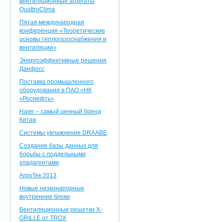
вентиляционные агрегаты
QuattroClima
Пятая международная
конференция «Теоретические
основы теплогазоснабжения и
вентиляции»
Энергоэффективные решения
Данфосс
Поставка промышленного
оборудования в ПАО «НК
«Роснефть»
Haier – самый ценный бренд
Китая
Системы увлажнения DRAABE
Создание базы данных для
борьбы с поддельными
хладагентами
АгроТек 2013
Новые низконапорные
внутренние блоки
Вентиляционные решетки X-
GRILLE от TROX