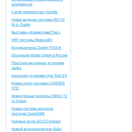
хладагентах
Camfil приобретает Handte
Новая водяная система VRV IV-
W от Daikin
Выставка «КлиматАкваТЭкс»
VRF-системы Midea MIV
Кондиционеры Daikin FTXS-K
Продукция Wolter GmbH в России
Приточно-вытяжные установки
Janka
Насосная установка Hya-Solo EV
Новая сплит-система CARRIER
QTD
Инверторные чиллеры EWAD-TZ
от Daikin
Новая система контроля
протечек SeaHAWK
Газовые котлы ECO Compact
Новый водонагреватель Ballu