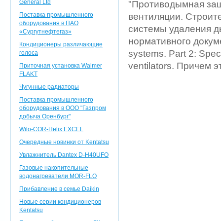
General Ltd
"Противодымная защ
Поставка промышленного
вентиляции. Строит
оборудования в ПАО
системы удаления д
«Сургутнефтегаз»
нормативного докуме
Кондиционеры различающие
systems. Part 2: Spec
голоса
ventilators. Причем
Приточная установка Walmer
FLAKT
Чугунные радиаторы
Поставка промышленного
оборудования в ООО "Газпром
добыча Оренбург"
Wilo-COR-Helix EXCEL
Очередные новинки от Kentatsu
Увлажнитель Dantex D-H40UFO
Газовые накопительные
водонагреватели MOR-FLO
Прибавление в семье Daikin
Новые серии кондиционеров
Kentatsu