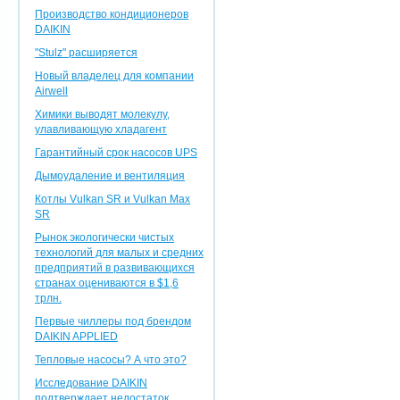
Производство кондиционеров
DAIKIN
"Stulz" расширяется
Новый владелец для компании
Airwell
Химики выводят молекулу,
улавливающую хладагент
Гарантийный срок насосов UPS
Дымоудаление и вентиляция
Котлы Vulkan SR и Vulkan Max
SR
Рынок экологически чистых
технологий для малых и средних
предприятий в развивающихся
странах оцениваются в $1,6
трлн.
Первые чиллеры под брендом
DAIKIN APPLIED
Тепловые насосы? А что это?
Исследование DAIKIN
подтверждает недостаток