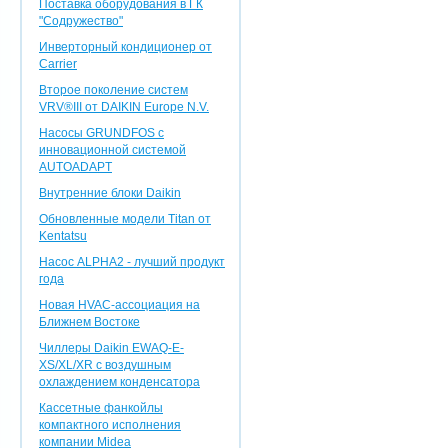
Поставка оборудования в ГК
"Содружество"
Инверторный кондиционер от
Carrier
Второе поколение систем
VRV®III от DAIKIN Europe N.V.
Насосы GRUNDFOS с
инновационной системой
AUTOADAPT
Внутренние блоки Daikin
Обновленные модели Titan от
Kentatsu
Насос ALPHA2 - лучший продукт
года
Новая HVAC-ассоциация на
Ближнем Востоке
Чиллеры Daikin EWAQ-E-
XS/XL/XR с воздушным
охлаждением конденсатора
Кассетные фанкойлы
компактного исполнения
компании Midea