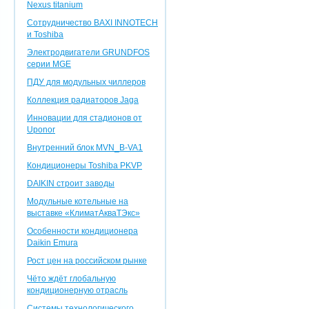
Nexus titanium
Сотрудничество BAXI INNOTEСH
и Toshiba
Электродвигатели GRUNDFOS
серии MGE
ПДУ для модульных чиллеров
Коллекция радиаторов Jaga
Инновации для стадионов от
Uponor
Внутренний блок MVN_B-VA1
Кондиционеры Toshiba PKVP
DAIKIN строит заводы
Модульные котельные на
выставке «КлиматАкваТЭкс»
Особенности кондиционера
Daikin Emura
Рост цен на российском рынке
Чёто ждёт глобальную
кондиционерную отрасль
Системы технологического