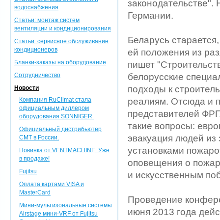
законодательстве". 
водоснабжения
Германии.
Статьи: монтаж систем
вентиляции и кондиционирования
Беларусь старается
Статьи: сервисное обслуживание
кондиционеров
ей положения из ра
Бланки-заказы на оборудование
пишет "Строительст
Сотрудничество
белорусские специа
подходы к строитель
Новости
Компания RuClimat стала
реалиям. Отсюда и 
официальным диллером
представителей ФРГ.
оборудования SONNIGER.
такие вопросы: евр
Официальный дистрибьютер
эвакуация людей из
CMT в России.
установками пожаро
Новинка от VENTMACHINE. Уже
в продаже!
оповещения о пожар
Fujitsu
и искусственным по
Оплата картами VISA и
MasterCard
Проведение конфере
Мини-мультизональные системы
июня 2013 года дейс
Airstage мини-VRF от Fujitsu