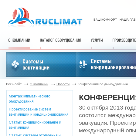
ВАШ КОМФОРТ - НАША РА
Весь сайт
О компании
Новости
Конференция по дымоудалению
КОНФЕРЕНЦИ
Монтаж климатического
оборудования
30 октября 2013 го
Проектирование систем
состоится междунар
вентиляции и кондиционирования
эвакуация. Проекти
Статьи: кондиционирование и
вентиляция
международный опыт
Статьи: системы отопления и