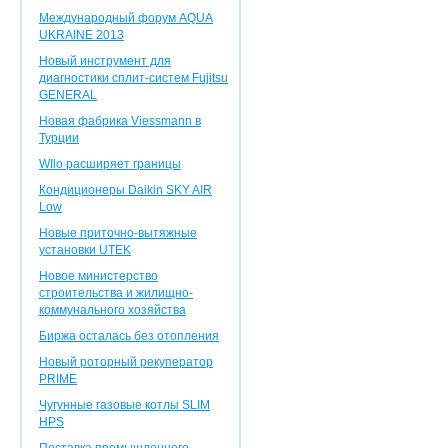
Международный форум AQUA
UKRAINE 2013
Новый инструмент для
диагностики сплит-систем Fujitsu
GENERAL
Новая фабрика Viessmann в
Турции
WIlo расширяет границы
Кондиционеры Daikin SKY AIR
Low
Новые приточно-вытяжные
установки UTEK
Новое министерство
строительства и жилищно-
коммунального хозяйства
Биржа осталась без отопления
Новый роторный рекуператор
PRIME
Чугунные газовые котлы SLIM
HPS