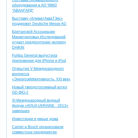
Поставка промышленного
оборудования в АО "ММЗ
"АВАНГАРД"
Выставку «КлиматАкваТЭкс»
поддержит Deutsche Messe AG
Британской Ассоциации
Маркетинговых Исследований
отдает предпочтение чиллеру
DAIKIN
Fujitsu General выпустила
приложения для iPhone и iPod
Открытие V Международного
конгресса
«Энергоэффективность. XXI век»
Новый твердотопливный котел
GD-BIO-2
XI Международный водный
форум «AQUA UKRAINE - 2013»
завершен
Инвестиции в умные дома
Carrier и Bosch организовали
совместное предприятие