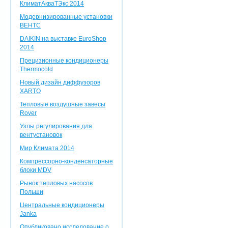
КлиматАкваТЭкс 2014
Модернизированные установки
ВЕНТС
DAIKIN на выставке EuroShop
2014
Прецизионные кондиционеры
Thermocold
Новый дизайн диффузоров
XARTO
Тепловые воздушные завесы
Rover
Узлы регулирования для
вентустановок
Мир Климата 2014
Компрессорно-конденсаторные
блоки MDV
Рынок тепловых насосов
Польши
Центральные кондиционеры
Janka
Опубликовано исследование о