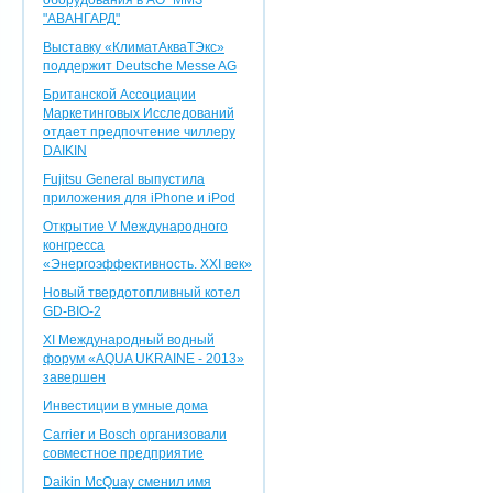
оборудования в АО "ММЗ
"АВАНГАРД"
Выставку «КлиматАкваТЭкс»
поддержит Deutsche Messe AG
Британской Ассоциации
Маркетинговых Исследований
отдает предпочтение чиллеру
DAIKIN
Fujitsu General выпустила
приложения для iPhone и iPod
Открытие V Международного
конгресса
«Энергоэффективность. XXI век»
Новый твердотопливный котел
GD-BIO-2
XI Международный водный
форум «AQUA UKRAINE - 2013»
завершен
Инвестиции в умные дома
Carrier и Bosch организовали
совместное предприятие
Daikin McQuay сменил имя