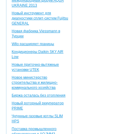
Международный форум AQUA
UKRAINE 2013
Новый инструмент для
диагностики сплит-систем Fujitsu
GENERAL
Новая фабрика Viessmann в
Турции
WIlo расширяет границы
Кондиционеры Daikin SKY AIR
Low
Новые приточно-вытяжные
установки UTEK
Новое министерство
строительства и жилищно-
коммунального хозяйства
Биржа осталась без отопления
Новый роторный рекуператор
PRIME
Чугунные газовые котлы SLIM
HPS
Поставка промышленного