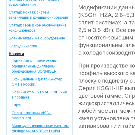
водоснабжения
Модификации данны
Статьи: монтаж систем
(KSGH_HZA, 2,6–5,3 
вентиляции и кондиционирования
сплит-системах, а 
Статьи: сервисное обслуживание
2,5 и 3,5 кВт). Все 
кондиционеров
относятся к высшим
Бланки-заказы на оборудование
функциональны, эле
Сотрудничество
с холодопроизводите
Новости
Компания RuClimat стала
При производстве к
официальным диллером
оборудования SONNIGER.
профиль высокого ка
Официальный дистрибьютер
плоскую подвижную 
CMT в России.
Серия KSGH-HF выпу
Новинка от VENTMACHINE. Уже
цветовой гамме. Сп
в продаже!
жидкокристаллическ
Fujitsu
любой момент можно
Оплата картами VISA и
какая установлена т
MasterCard
активирован ли тайм
Мини-мультизональные системы
Airstage мини-VRF от Fujitsu