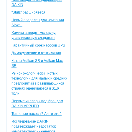
DAIKIN
"Stulz" расширяется
Новый владелец для компании
Airwell
Химики выводят молекулу,
улавливающую хладагент
Гарантийный срок насосов UPS
Дымоудаление и вентиляция
Котлы Vulkan SR и Vulkan Max
SR
Рынок экологически чистых
технологий для малых и средних
предприятий в развивающихся
странах оцениваются в $1,6
трлн.
Первые чиллеры под брендом
DAIKIN APPLIED
Тепловые насосы? А что это?
Исследование DAIKIN
подтверждает недостаток
компетентных инженеров