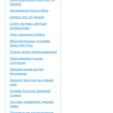
Danfoss
Кондиционер Artcool Stylist
Danfoss SVL SS Flexline
Сплит-система с медным
испарителем
Узлы смешения Danfoss
Вентиляционные установки
Daikin HRV Plus
Польза легкого переохлаждения
Обзор мирового рынка
отопления
Мировой рынок систем
вентиляции
Samsung взял курс на «умный
дом»
Kentatsu Furst для Западной
Сибири
Система управления зданием
Daikin
Производство кондиционеров