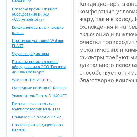
General Ltd
Кондиционеры экон
Поставка промышленного
комфортные условия
оборудования в ПАО
жару, так и в холод
«Сургутнефтегаз»
охлаждения и нагрев
Кондиционеры различающие
голоса
включение и выключ
Приточная установка Walmer
очистки происходит 
FLAKT
механических и хими
Чугунные радиаторы
фильтры требуют ми
Поставка промышленного
длительного исполь
оборудования в ООО "Газпром
способствует оптим
добыча Оренбург"
благотворно влияющ
Wilo-COR-Helix EXCEL
Очередные новинки от Kentatsu
Увлажнитель Dantex D-H40UFO
Газовые накопительные
водонагреватели MOR-FLO
Прибавление в семье Daikin
Новые серии кондиционеров
Kentatsu