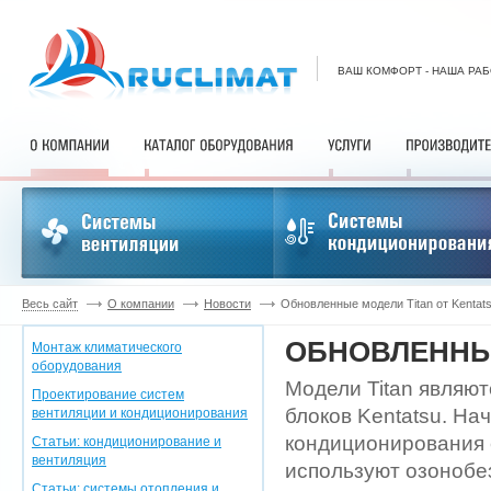
ВАШ КОМФОРТ - НАША РА
Весь сайт
О компании
Новости
Обновленные модели Titan от Kentat
ОБНОВЛЕННЫЕ
Монтаж климатического
оборудования
Модели Titan являют
Проектирование систем
блоков Kentatsu. На
вентиляции и кондиционирования
кондиционирования 
Статьи: кондиционирование и
вентиляция
используют озонобе
Статьи: системы отопления и