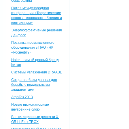
QuattroClima
Пятая международная
конференция «Теоретические
основы теплогазоснабжения и
вентиляции»
Энергоэффективные решения
Данфосс
Поставка промышленного
оборудования в ПАО «НК
«Роснефть»
Haier – самый ценный бренд
Китая
Системы увлажнения DRAABE
Создание базы данных для
борьбы с поддельными
хладагентами
АгроТек 2013
Новые низконапорные
внутренние блоки
Вентиляционные решетки X-
GRILLE от TROX