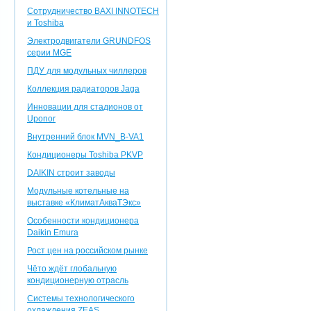
Сотрудничество BAXI INNOTEСH
и Toshiba
Электродвигатели GRUNDFOS
серии MGE
ПДУ для модульных чиллеров
Коллекция радиаторов Jaga
Инновации для стадионов от
Uponor
Внутренний блок MVN_B-VA1
Кондиционеры Toshiba PKVP
DAIKIN строит заводы
Модульные котельные на
выставке «КлиматАкваТЭкс»
Особенности кондиционера
Daikin Emura
Рост цен на российском рынке
Чёто ждёт глобальную
кондиционерную отрасль
Системы технологического
охлаждения ZEAS