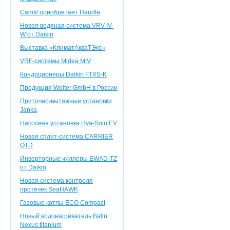
Camfil приобретает Handte
Новая водяная система VRV IV-
W от Daikin
Выставка «КлиматАкваТЭкс»
VRF-системы Midea MIV
Кондиционеры Daikin FTXS-K
Продукция Wolter GmbH в России
Приточно-вытяжные установки
Janka
Насосная установка Hya-Solo EV
Новая сплит-система CARRIER
QTD
Инверторные чиллеры EWAD-TZ
от Daikin
Новая система контроля
протечек SeaHAWK
Газовые котлы ECO Compact
Новый водонагреватель Ballu
Nexus titanium