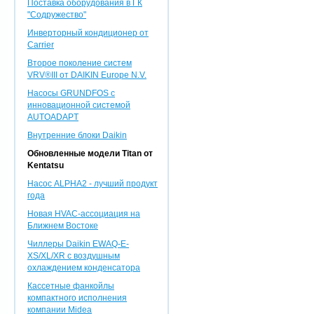
Поставка оборудования в ГК
"Содружество"
Инверторный кондиционер от
Carrier
Второе поколение систем
VRV®III от DAIKIN Europe N.V.
Насосы GRUNDFOS с
инновационной системой
AUTOADAPT
Внутренние блоки Daikin
Обновленные модели Titan от
Kentatsu
Насос ALPHA2 - лучший продукт
года
Новая HVAC-ассоциация на
Ближнем Востоке
Чиллеры Daikin EWAQ-E-
XS/XL/XR с воздушным
охлаждением конденсатора
Кассетные фанкойлы
компактного исполнения
компании Midea