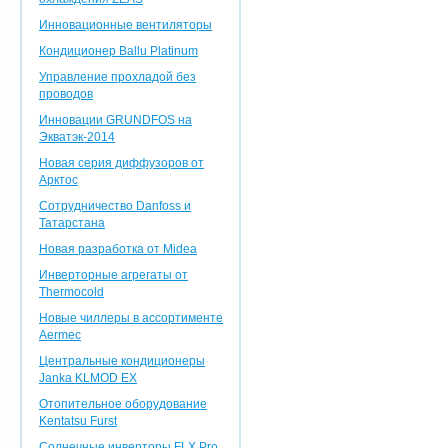
Инновационные вентиляторы
Кондиционер Ballu Platinum
Управление прохладой без
проводов
Инновации GRUNDFOS на
Экватэк-2014
Новая серия диффузоров от
Арктос
Сотрудничество Danfoss и
Татарстана
Новая разработка от Midea
Инверторные агрегаты от
Thermocold
Новые чиллеры в ассортименте
Aermec
Центральные кондиционеры
Janka KLMOD EX
Отопительное оборудование
Kentatsu Furst
Солнечные инверторы FLX Pro