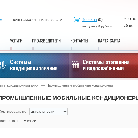
с 09.00 
Корзина
(
0
)
ВАШ КОМФОРТ - НАША РАБОТА
сб-вс —
на сумму
0
рублей
емы кондиционирования
Промышленные мобильные кондиционеры
ПРОМЫШЛЕННЫЕ МОБИЛЬНЫЕ КОНДИЦИОНЕР
Сортировать по
Показано
1—15
из
26