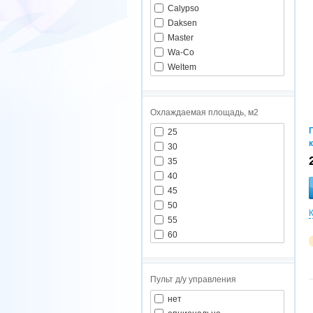
Calypso
Daksen
Master
Wa-Co
Weltem
Охлаждаемая площадь, м2
25
30
35
40
45
50
55
60
65
75
80
Пульт д/у управления
90
нет
105