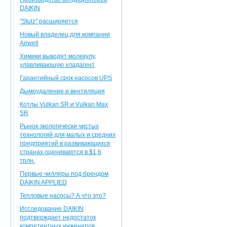
DAIKIN
"Stulz" расширяется
Новый владелец для компании
Airwell
Химики выводят молекулу,
улавливающую хладагент
Гарантийный срок насосов UPS
Дымоудаление и вентиляция
Котлы Vulkan SR и Vulkan Max
SR
Рынок экологически чистых
технологий для малых и средних
предприятий в развивающихся
странах оцениваются в $1,6
трлн.
Первые чиллеры под брендом
DAIKIN APPLIED
Тепловые насосы? А что это?
Исследование DAIKIN
подтверждает недостаток
компетентных инженеров