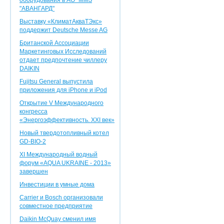
оборудования в АО "ММЗ
"АВАНГАРД"
Выставку «КлиматАкваТЭкс»
поддержит Deutsche Messe AG
Британской Ассоциации
Маркетинговых Исследований
отдает предпочтение чиллеру
DAIKIN
Fujitsu General выпустила
приложения для iPhone и iPod
Открытие V Международного
конгресса
«Энергоэффективность. XXI век»
Новый твердотопливный котел
GD-BIO-2
XI Международный водный
форум «AQUA UKRAINE - 2013»
завершен
Инвестиции в умные дома
Carrier и Bosch организовали
совместное предприятие
Daikin McQuay сменил имя