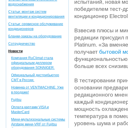
испытаний, новая мо
водоснабжения
победителем тест-д
Статьи: монтаж систем
кондиционер Electrol
вентиляции и кондиционирования
Статьи: сервисное обслуживание
кондиционеров
Взвесив плюсы и ми
Бланки-заказы на оборудование
редакции присудил 
Сотрудничество
Platinum. «За вменя
получает
бытовой м
Новости
Компания RuClimat стала
функциональностью,
официальным диллером
больше всех снизивш
оборудования SONNIGER.
Официальный дистрибьютер
В тестировании при
CMT в России.
основании предварит
Новинка от VENTMACHINE. Уже
в продаже!
редакционного мнен
Fujitsu
каждый кондиционер
Оплата картами VISA и
мощность охлаждени
MasterCard
температура в поме
Мини-мультизональные системы
уровень шума и раб
Airstage мини-VRF от Fujitsu