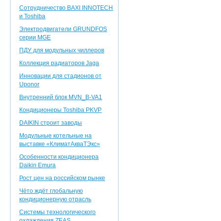
Сотрудничество BAXI INNOTEСH
и Toshiba
Электродвигатели GRUNDFOS
серии MGE
ПДУ для модульных чиллеров
Коллекция радиаторов Jaga
Инновации для стадионов от
Uponor
Внутренний блок MVN_B-VA1
Кондиционеры Toshiba PKVP
DAIKIN строит заводы
Модульные котельные на
выставке «КлиматАкваТЭкс»
Особенности кондиционера
Daikin Emura
Рост цен на российском рынке
Чёто ждёт глобальную
кондиционерную отрасль
Системы технологического
охлаждения ZEAS