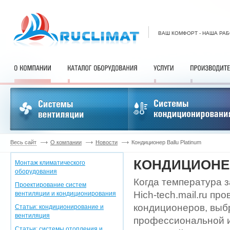
ВАШ КОМФОРТ - НАША РА
Весь сайт
О компании
Новости
Кондиционер Ballu Platinum
КОНДИЦИОНЕР
Монтаж климатического
оборудования
Когда температура з
Проектирование систем
Hich-tech.mail.ru п
вентиляции и кондиционирования
кондиционеров, выб
Статьи: кондиционирование и
вентиляция
профессиональной и
Статьи: системы отопления и