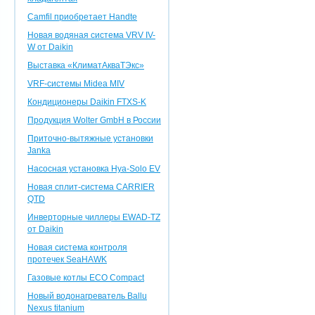
Camfil приобретает Handte
Новая водяная система VRV IV-
W от Daikin
Выставка «КлиматАкваТЭкс»
VRF-системы Midea MIV
Кондиционеры Daikin FTXS-K
Продукция Wolter GmbH в России
Приточно-вытяжные установки
Janka
Насосная установка Hya-Solo EV
Новая сплит-система CARRIER
QTD
Инверторные чиллеры EWAD-TZ
от Daikin
Новая система контроля
протечек SeaHAWK
Газовые котлы ECO Compact
Новый водонагреватель Ballu
Nexus titanium