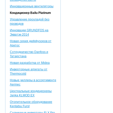
Инновационные вентиляторы
Кондиционер Ballu Platinum
Управление прохладой без
проводов
Инновации GRUNDFOS на
Экватэк-2014
Новая серия диффузоров от
Арктос
Сотрудничество Danfoss и
Татарстана
Новая разработка от Midea
Инверторные агрегаты от
Thermocold
Новые чиллеры в ассортименте
Aermec
Центральные кондиционеры
Janka KLMOD EX
Отопительное оборудование
Kentatsu Furst
Солнечные инверторы FLX Pro