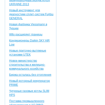
Международный форум AQUA
UKRAINE 2013
Новый инструмент для
диагностики сплит-систем Fujitsu
GENERAL
Новая фабрика Viessmann в
Турции
WIlo расширяет границы
Кондиционеры Daikin SKY AIR
Low
Новые приточно-вытяжные
установки UTEK
Новое министерство
строительства и жилищно-
коммунального хозяйства
Биржа осталась без отопления
Новый роторный рекуператор
PRIME
Чугунные газовые котлы SLIM
HPS
Поставка промышленного