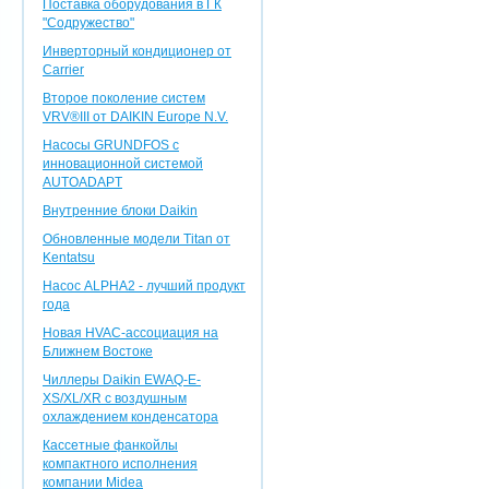
Поставка оборудования в ГК
"Содружество"
Инверторный кондиционер от
Carrier
Второе поколение систем
VRV®III от DAIKIN Europe N.V.
Насосы GRUNDFOS с
инновационной системой
AUTOADAPT
Внутренние блоки Daikin
Обновленные модели Titan от
Kentatsu
Насос ALPHA2 - лучший продукт
года
Новая HVAC-ассоциация на
Ближнем Востоке
Чиллеры Daikin EWAQ-E-
XS/XL/XR с воздушным
охлаждением конденсатора
Кассетные фанкойлы
компактного исполнения
компании Midea