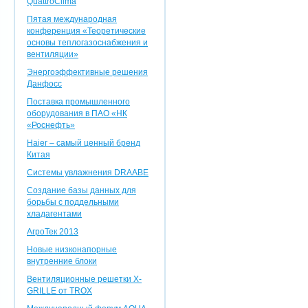
QuattroClima
Пятая международная
конференция «Теоретические
основы теплогазоснабжения и
вентиляции»
Энергоэффективные решения
Данфосс
Поставка промышленного
оборудования в ПАО «НК
«Роснефть»
Haier – самый ценный бренд
Китая
Системы увлажнения DRAABE
Создание базы данных для
борьбы с поддельными
хладагентами
АгроТек 2013
Новые низконапорные
внутренние блоки
Вентиляционные решетки X-
GRILLE от TROX