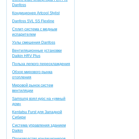
Danfoss
Кондиционер Artcool Stylist
Danfoss SVL SS Flexline
Сплит-система с медным
испарителем
Узлы смешения Danfoss
Вентиляционные установки
Daikin HRV Plus
Польза легкого переохлаждения
Обзор мирового рынка
отопления
Мировой рынок систем
вентиляции
Samsung взял курс на «умный
дом»
Kentatsu Furst для Западной
Сибири
Система управления зданием
Daikin
Производство кондиционеров