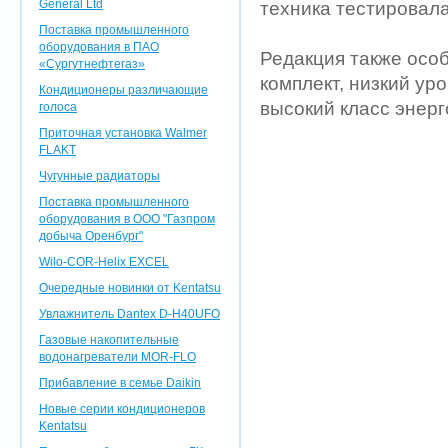
General Ltd
техника тестировал
Поставка промышленного
оборудования в ПАО
Редакция также особ
«Сургутнефтегаз»
комплект, низкий ур
Кондиционеры различающие
высокий класс энер
голоса
Приточная установка Walmer
FLAKT
Чугунные радиаторы
Поставка промышленного
оборудования в ООО "Газпром
добыча Оренбург"
Wilo-COR-Helix EXCEL
Очередные новинки от Kentatsu
Увлажнитель Dantex D-H40UFO
Газовые накопительные
водонагреватели MOR-FLO
Прибавление в семье Daikin
Новые серии кондиционеров
Kentatsu