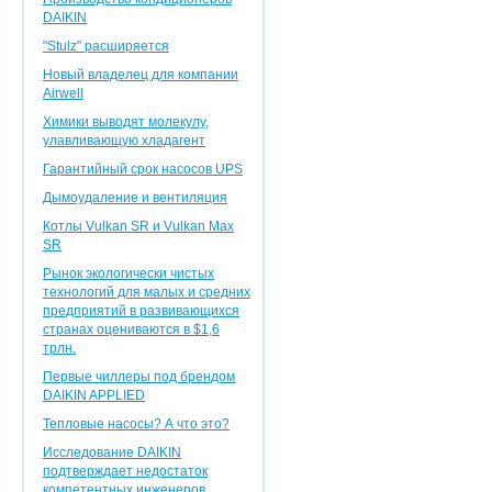
DAIKIN
"Stulz" расширяется
Новый владелец для компании
Airwell
Химики выводят молекулу,
улавливающую хладагент
Гарантийный срок насосов UPS
Дымоудаление и вентиляция
Котлы Vulkan SR и Vulkan Max
SR
Рынок экологически чистых
технологий для малых и средних
предприятий в развивающихся
странах оцениваются в $1,6
трлн.
Первые чиллеры под брендом
DAIKIN APPLIED
Тепловые насосы? А что это?
Исследование DAIKIN
подтверждает недостаток
компетентных инженеров