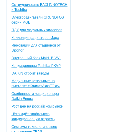
Сотрудничество BAXI INNOTEСH
и Toshiba
Электродвигатели GRUNDFOS
серии MGE
ПДУ для модульных чиллеров
Коллекция радиаторов Jaga
Инновации для стадионов от
Uponor
Внутренний блок MVN_B-VA1
Кондиционеры Toshiba PKVP
DAIKIN строит заводы
Модульные котельные на
выставке «КлиматАкваТЭкс»
Особенности кондиционера
Daikin Emura
Рост цен на российском рынке
Чёто ждёт глобальную
кондиционерную отрасль
Системы технологического
охлаждения ZEAS