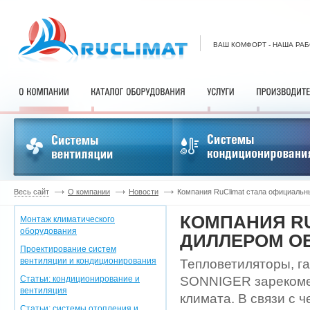
ВАШ КОМФОРТ - НАША РА
Весь сайт
О компании
Новости
Компания RuClimat стала официаль
КОМПАНИЯ R
Монтаж климатического
оборудования
ДИЛЛЕРОМ О
Проектирование систем
вентиляции и кондиционирования
Тепловетиляторы, г
Статьи: кондиционирование и
SONNIGER зарекомед
вентиляция
климата. В связи с 
Статьи: системы отопления и