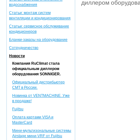
диллером оборудов
водоснабжения
Статьи: монтаж систем
вентиляции и кондиционирования
Статьи: сервисное обслуживание
кондиционеров
Бланки-заказы на оборудование
Сотрудничество
Новости
Компания RuClimat стала
официальным диллером
оборудования SONNIGER.
Официальный дистрибьютер
CMT в России.
Новинка от VENTMACHINE. Уже
в продаже!
Fujitsu
Оплата картами VISA и
MasterCard
Мини-мультизональные системы
Airstage мини-VRF от Fujitsu