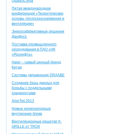
QuattroClima
Пятая международная
конференция «Теоретические
основы теплогазоснабжения и
вентиляции»
Энергоэффективные решения
Данфосс
Поставка промышленного
оборудования в ПАО «НК
«Роснефть»
Haier – самый ценный бренд
Китая
Системы увлажнения DRAABE
Создание базы данных для
борьбы с поддельными
хладагентами
АгроТек 2013
Новые низконапорные
внутренние блоки
Вентиляционные решетки X-
GRILLE от TROX