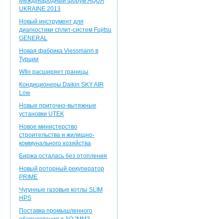
Международный форум AQUA
UKRAINE 2013
Новый инструмент для
диагностики сплит-систем Fujitsu
GENERAL
Новая фабрика Viessmann в
Турции
WIlo расширяет границы
Кондиционеры Daikin SKY AIR
Low
Новые приточно-вытяжные
установки UTEK
Новое министерство
строительства и жилищно-
коммунального хозяйства
Биржа осталась без отопления
Новый роторный рекуператор
PRIME
Чугунные газовые котлы SLIM
HPS
Поставка промышленного