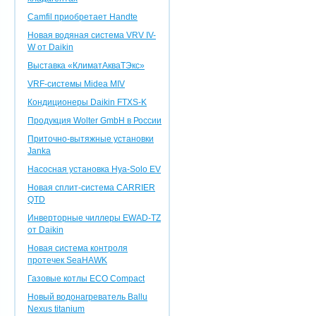
Camfil приобретает Handte
Новая водяная система VRV IV-
W от Daikin
Выставка «КлиматАкваТЭкс»
VRF-системы Midea MIV
Кондиционеры Daikin FTXS-K
Продукция Wolter GmbH в России
Приточно-вытяжные установки
Janka
Насосная установка Hya-Solo EV
Новая сплит-система CARRIER
QTD
Инверторные чиллеры EWAD-TZ
от Daikin
Новая система контроля
протечек SeaHAWK
Газовые котлы ECO Compact
Новый водонагреватель Ballu
Nexus titanium