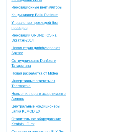
Инновационные вентиляторы
Кондиционер Ballu Platinum
Управление прохладой без
проводов
Инновации GRUNDFOS на
Экватэк-2014
Новая серия диффузоров от
Арктос
Сотрудничество Danfoss и
Татарстана
Новая разработка от Midea
Инверторные агрегаты от
Thermocold
Новые чиллеры в ассортименте
Aermec
Центральные кондиционеры
Janka KLMOD EX
Отопительное оборудование
Kentatsu Furst
Солнечные инверторы FLX Pro