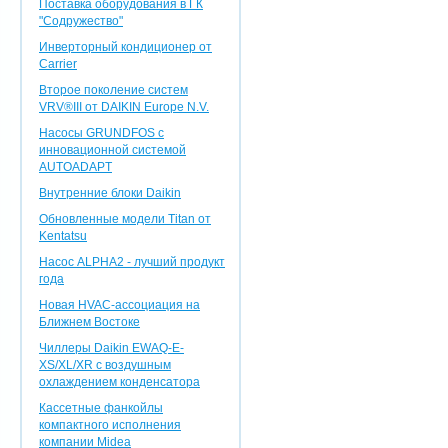
Поставка оборудования в ГК
"Содружество"
Инверторный кондиционер от
Carrier
Второе поколение систем
VRV®III от DAIKIN Europe N.V.
Насосы GRUNDFOS с
инновационной системой
AUTOADAPT
Внутренние блоки Daikin
Обновленные модели Titan от
Kentatsu
Насос ALPHA2 - лучший продукт
года
Новая HVAC-ассоциация на
Ближнем Востоке
Чиллеры Daikin EWAQ-E-
XS/XL/XR с воздушным
охлаждением конденсатора
Кассетные фанкойлы
компактного исполнения
компании Midea