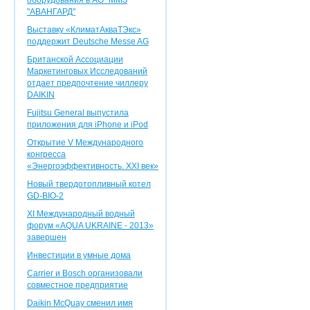
оборудования в АО "ММЗ
"АВАНГАРД"
Выставку «КлиматАкваТЭкс»
поддержит Deutsche Messe AG
Британской Ассоциации
Маркетинговых Исследований
отдает предпочтение чиллеру
DAIKIN
Fujitsu General выпустила
приложения для iPhone и iPod
Открытие V Международного
конгресса
«Энергоэффективность. XXI век»
Новый твердотопливный котел
GD-BIO-2
XI Международный водный
форум «AQUA UKRAINE - 2013»
завершен
Инвестиции в умные дома
Carrier и Bosch организовали
совместное предприятие
Daikin McQuay сменил имя