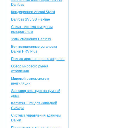
Danfoss
Кондиционер Artcool Stylist
Danfoss SVL SS Flexline
Сплит-система с медным
испарителем
Узлы смешения Danfoss
Вентиляционные установки
Daikin HRV Plus
Польза легкого переохлаждения
Обзор мирового рынка
отопления
Мировой рынок систем
вентиляции
Samsung взял курс на «умный
дом»
Kentatsu Furst для Западной
Сибири
Система управления зданием
Daikin
Производство кондиционеров