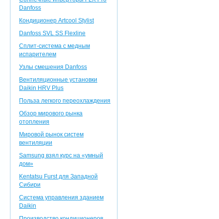
Danfoss
Кондиционер Artcool Stylist
Danfoss SVL SS Flexline
Сплит-система с медным
испарителем
Узлы смешения Danfoss
Вентиляционные установки
Daikin HRV Plus
Польза легкого переохлаждения
Обзор мирового рынка
отопления
Мировой рынок систем
вентиляции
Samsung взял курс на «умный
дом»
Kentatsu Furst для Западной
Сибири
Система управления зданием
Daikin
Производство кондиционеров