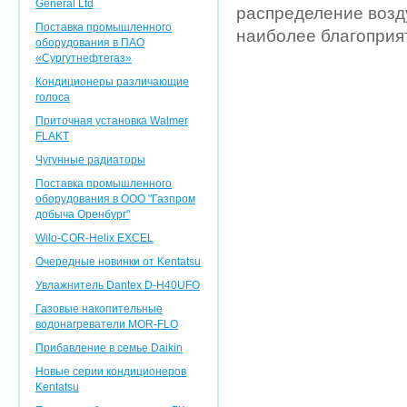
General Ltd
распределение возд
Поставка промышленного
наиболее благоприя
оборудования в ПАО
«Сургутнефтегаз»
Кондиционеры различающие
голоса
Приточная установка Walmer
FLAKT
Чугунные радиаторы
Поставка промышленного
оборудования в ООО "Газпром
добыча Оренбург"
Wilo-COR-Helix EXCEL
Очередные новинки от Kentatsu
Увлажнитель Dantex D-H40UFO
Газовые накопительные
водонагреватели MOR-FLO
Прибавление в семье Daikin
Новые серии кондиционеров
Kentatsu