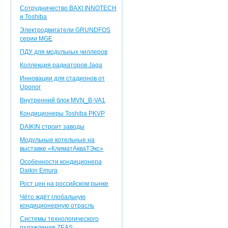
Сотрудничество BAXI INNOTEСH
и Toshiba
Электродвигатели GRUNDFOS
серии MGE
ПДУ для модульных чиллеров
Коллекция радиаторов Jaga
Инновации для стадионов от
Uponor
Внутренний блок MVN_B-VA1
Кондиционеры Toshiba PKVP
DAIKIN строит заводы
Модульные котельные на
выставке «КлиматАкваТЭкс»
Особенности кондиционера
Daikin Emura
Рост цен на российском рынке
Чёто ждёт глобальную
кондиционерную отрасль
Системы технологического
охлаждения ZEAS