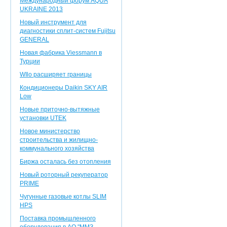
Международный форум AQUA
UKRAINE 2013
Новый инструмент для
диагностики сплит-систем Fujitsu
GENERAL
Новая фабрика Viessmann в
Турции
WIlo расширяет границы
Кондиционеры Daikin SKY AIR
Low
Новые приточно-вытяжные
установки UTEK
Новое министерство
строительства и жилищно-
коммунального хозяйства
Биржа осталась без отопления
Новый роторный рекуператор
PRIME
Чугунные газовые котлы SLIM
HPS
Поставка промышленного