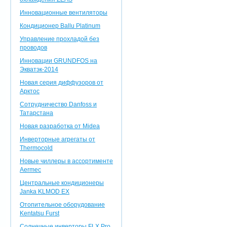
Инновационные вентиляторы
Кондиционер Ballu Platinum
Управление прохладой без
проводов
Инновации GRUNDFOS на
Экватэк-2014
Новая серия диффузоров от
Арктос
Сотрудничество Danfoss и
Татарстана
Новая разработка от Midea
Инверторные агрегаты от
Thermocold
Новые чиллеры в ассортименте
Aermec
Центральные кондиционеры
Janka KLMOD EX
Отопительное оборудование
Kentatsu Furst
Солнечные инверторы FLX Pro