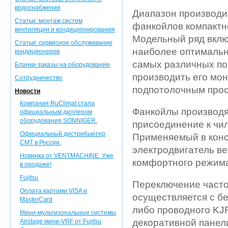
водоснабжения
Диапазон производи
Статьи: монтаж систем
фанкойлов компактно
вентиляции и кондиционирования
Модельный ряд включ
Статьи: сервисное обслуживание
наиболее оптимальн
кондиционеров
самых различных по
Бланки-заказы на оборудование
производить его мо
Сотрудничество
подпотолочным прос
Новости
Компания RuClimat стала
Фанкойлы производя
официальным диллером
оборудования SONNIGER.
присоединение к чил
Официальный дистрибьютер
Применяемый в конс
CMT в России.
электродвигатель в
Новинка от VENTMACHINE. Уже
комфортного режим
в продаже!
Fujitsu
Переключение часто
Оплата картами VISA и
осуществляется с б
MasterCard
либо проводного KJ
Мини-мультизональные системы
декоративной панел
Airstage мини-VRF от Fujitsu