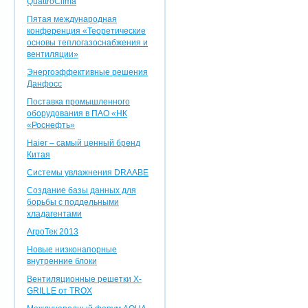
QuattroClima
Пятая международная
конференция «Теоретические
основы теплогазоснабжения и
вентиляции»
Энергоэффективные решения
Данфосс
Поставка промышленного
оборудования в ПАО «НК
«Роснефть»
Haier – самый ценный бренд
Китая
Системы увлажнения DRAABE
Создание базы данных для
борьбы с поддельными
хладагентами
АгроТек 2013
Новые низконапорные
внутренние блоки
Вентиляционные решетки X-
GRILLE от TROX