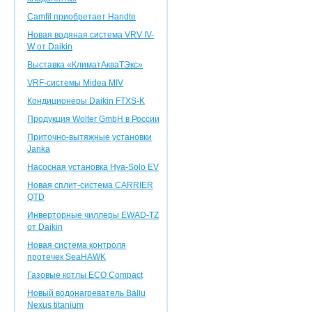
Camfil приобретает Handte
Новая водяная система VRV IV-
W от Daikin
Выставка «КлиматАкваТЭкс»
VRF-системы Midea MIV
Кондиционеры Daikin FTXS-K
Продукция Wolter GmbH в России
Приточно-вытяжные установки
Janka
Насосная установка Hya-Solo EV
Новая сплит-система CARRIER
QTD
Инверторные чиллеры EWAD-TZ
от Daikin
Новая система контроля
протечек SeaHAWK
Газовые котлы ECO Compact
Новый водонагреватель Ballu
Nexus titanium