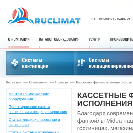
ВАШ КОМФОРТ - НАША РА
Весь сайт
О компании
Новости
Кассетные фанкойлы компактного ис
КАССЕТНЫЕ 
Монтаж климатического
оборудования
ИСПОЛНЕНИЯ
Проектирование систем
вентиляции и кондиционирования
Благодаря современ
Статьи: кондиционирование и
фанкойлы Midea наш
вентиляция
гостиницах, магазина
Статьи: системы отопления и