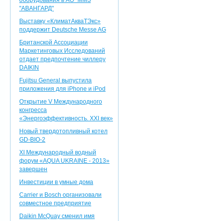
оборудования в АО "ММЗ
"АВАНГАРД"
Выставку «КлиматАкваТЭкс»
поддержит Deutsche Messe AG
Британской Ассоциации
Маркетинговых Исследований
отдает предпочтение чиллеру
DAIKIN
Fujitsu General выпустила
приложения для iPhone и iPod
Открытие V Международного
конгресса
«Энергоэффективность. XXI век»
Новый твердотопливный котел
GD-BIO-2
XI Международный водный
форум «AQUA UKRAINE - 2013»
завершен
Инвестиции в умные дома
Carrier и Bosch организовали
совместное предприятие
Daikin McQuay сменил имя