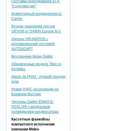
Поставка оборудования в ГК
"Содружество"
Инверторный кондиционер от
Carrier
Второе поколение систем
VRV®III от DAIKIN Europe N.V.
Насосы GRUNDFOS с
инновационной системой
AUTOADAPT
Внутренние блоки Daikin
Обновленные модели Titan от
Kentatsu
Насос ALPHA2 - лучший продукт
года
Новая HVAC-ассоциация на
Ближнем Востоке
Чиллеры Daikin EWAQ-E-
XS/XL/XR с воздушным
охлаждением конденсатора
Кассетные фанкойлы
компактного исполнения
компании Midea