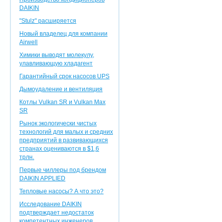
DAIKIN
"Stulz" расширяется
Новый владелец для компании
Airwell
Химики выводят молекулу,
улавливающую хладагент
Гарантийный срок насосов UPS
Дымоудаление и вентиляция
Котлы Vulkan SR и Vulkan Max
SR
Рынок экологически чистых
технологий для малых и средних
предприятий в развивающихся
странах оцениваются в $1,6
трлн.
Первые чиллеры под брендом
DAIKIN APPLIED
Тепловые насосы? А что это?
Исследование DAIKIN
подтверждает недостаток
компетентных инженеров