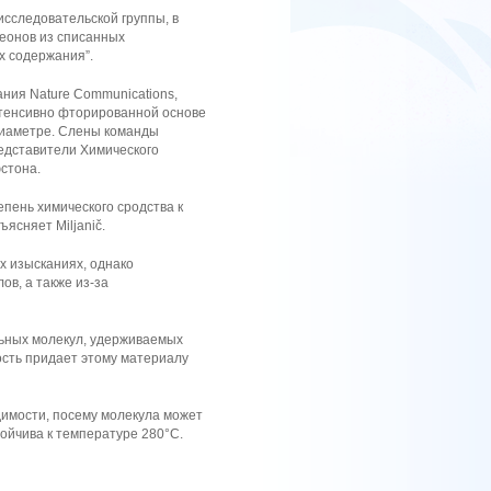
исследовательской группы, в
реонов из списанных
х содержания”.
ания Nature Communications,
кстенсивно фторированной основе
диаметре. Слены команды
представители Химического
стона.
пень химического сродства к
ясняет Miljanič.
 изысканиях, однако
в, а также из-за
льных молекул, удерживаемых
ость придает этому материалу
имости, посему молекула может
ойчива к температуре 280°C.