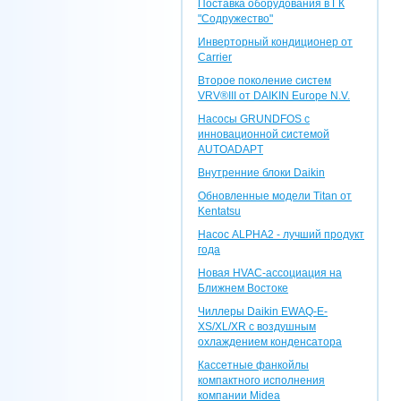
Поставка оборудования в ГК
"Содружество"
Инверторный кондиционер от
Carrier
Второе поколение систем
VRV®III от DAIKIN Europe N.V.
Насосы GRUNDFOS с
инновационной системой
AUTOADAPT
Внутренние блоки Daikin
Обновленные модели Titan от
Kentatsu
Насос ALPHA2 - лучший продукт
года
Новая HVAC-ассоциация на
Ближнем Востоке
Чиллеры Daikin EWAQ-E-
XS/XL/XR с воздушным
охлаждением конденсатора
Кассетные фанкойлы
компактного исполнения
компании Midea