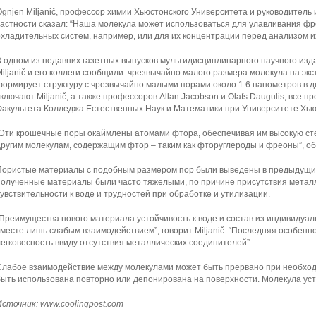
Ognjen Miljanič, профессор химии Хьюстонского Университета и руководитель 
частности сказал: “Наша молекула может использоваться для улавливания ф
охладительных систем, например, или для их концентрации перед анализом и
В одном из недавних газетных выпусков мультидисциплинарного научного изд
Miljanič и его коллеги сообщили: чрезвычайно малого размера молекула на э
формирует структуру с чрезвычайно малыми порами около 1.6 нанометров в 
ключают Miljanič, а также профессоров Allan Jacobson и Olafs Daugulis, все 
Факультета Колледжа Естественных Наук и Математики при Университете Хью
“Эти крошечные поры окаймлены атомами фтора, обеспечивая им высокую сте
другим молекулам, содержащим фтор – таким как фторуглероды и фреоны”, объ
Пористые материалы с подобным размером пор были выведены в предыдущих
полученные материалы были часто тяжелыми, по причине присутствия металло
чувствительности к воде и трудностей при обработке и утилизации.
“Преимущества нового материала устойчивость к воде и состав из индивидуа
вместе лишь слабым взаимодействием”, говорит Miljanič. “Последняя особенн
легковесность ввиду отсутствия металлических соединителей”.
Слабое взаимодействие между молекулами может быть прервано при необход
быть использована повторно или депонирована на поверхности. Молекула уст
Источник:
www.coolingpost.com