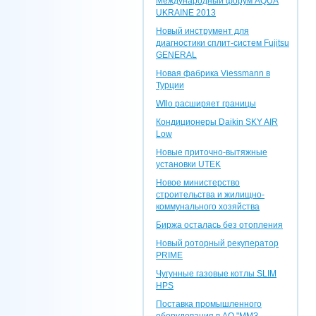
Международный форум AQUA
UKRAINE 2013
Новый инструмент для
диагностики сплит-систем Fujitsu
GENERAL
Новая фабрика Viessmann в
Турции
WIlo расширяет границы
Кондиционеры Daikin SKY AIR
Low
Новые приточно-вытяжные
установки UTEK
Новое министерство
строительства и жилищно-
коммунального хозяйства
Биржа осталась без отопления
Новый роторный рекуператор
PRIME
Чугунные газовые котлы SLIM
HPS
Поставка промышленного