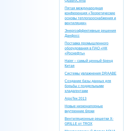
QuattroClima
Пятая международная
конференция «Теоретические
основы теплогазоснабжения и
вентиляции»
Энергоэффективные решения
Данфосс
Поставка промышленного
оборудования в ПАО «НК
«Роснефть»
Haier – самый ценный бренд
Китая
Системы увлажнения DRAABE
Создание базы данных для
борьбы с поддельными
хладагентами
АгроТек 2013
Новые низконапорные
внутренние блоки
Вентиляционные решетки X-
GRILLE от TROX