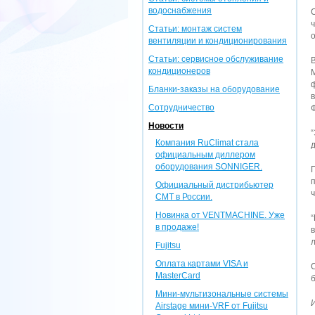
водоснабжения
Статьи: монтаж систем
вентиляции и кондиционирования
Статьи: сервисное обслуживание
кондиционеров
Бланки-заказы на оборудование
в
Сотрудничество
Новости
Компания RuClimat стала
официальным диллером
оборудования SONNIGER.
Официальный дистрибьютер
CMT в России.
Новинка от VENTMACHINE. Уже
в продаже!
Fujitsu
Оплата картами VISA и
MasterCard
Мини-мультизональные системы
Airstage мини-VRF от Fujitsu