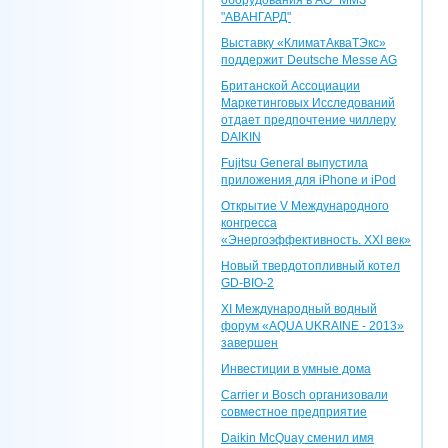
оборудования в АО "ММЗ
"АВАНГАРД"
Выставку «КлиматАкваТЭкс»
поддержит Deutsche Messe AG
Британской Ассоциации
Маркетинговых Исследований
отдает предпочтение чиллеру
DAIKIN
Fujitsu General выпустила
приложения для iPhone и iPod
Открытие V Международного
конгресса
«Энергоэффективность. XXI век»
Новый твердотопливный котел
GD-BIO-2
XI Международный водный
форум «AQUA UKRAINE - 2013»
завершен
Инвестиции в умные дома
Carrier и Bosch организовали
совместное предприятие
Daikin McQuay сменил имя