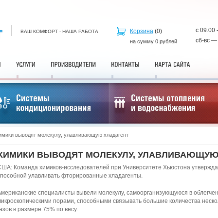
с 09.00 
Корзина
(
0
)
ВАШ КОМФОРТ - НАША РАБОТА
сб-вс —
на сумму
0
рублей
имики выводят молекулу, улавливающую хладагент
ХИМИКИ ВЫВОДЯТ МОЛЕКУЛУ, УЛАВЛИВАЮЩУЮ
США: Команда химиков-исследователей при Университете Хьюстона утвержда
способной улавливать фторированные хладагенты.
Американские специалисты вывели молекулу, самоорганизующуюся в облегчен
микроскопическими порами, способными связывать большие количества неско
азов в размере 75% по весу.