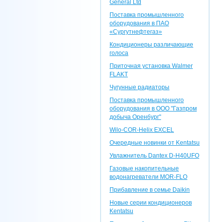
General Ltd
Поставка промышленного
оборудования в ПАО
«Сургутнефтегаз»
Кондиционеры различающие
голоса
Приточная установка Walmer
FLAKT
Чугунные радиаторы
Поставка промышленного
оборудования в ООО "Газпром
добыча Оренбург"
Wilo-COR-Helix EXCEL
Очередные новинки от Kentatsu
Увлажнитель Dantex D-H40UFO
Газовые накопительные
водонагреватели MOR-FLO
Прибавление в семье Daikin
Новые серии кондиционеров
Kentatsu