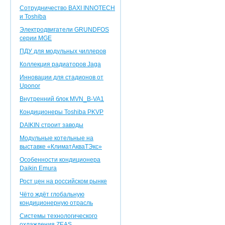
Сотрудничество BAXI INNOTEСH
и Toshiba
Электродвигатели GRUNDFOS
серии MGE
ПДУ для модульных чиллеров
Коллекция радиаторов Jaga
Инновации для стадионов от
Uponor
Внутренний блок MVN_B-VA1
Кондиционеры Toshiba PKVP
DAIKIN строит заводы
Модульные котельные на
выставке «КлиматАкваТЭкс»
Особенности кондиционера
Daikin Emura
Рост цен на российском рынке
Чёто ждёт глобальную
кондиционерную отрасль
Системы технологического
охлаждения ZEAS