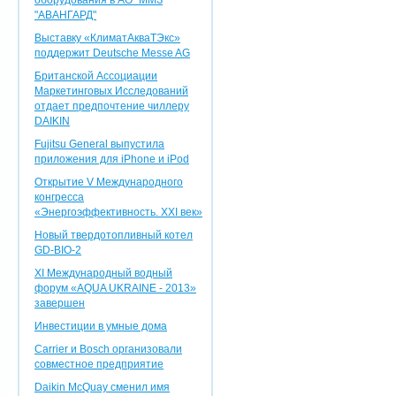
оборудования в АО "ММЗ
"АВАНГАРД"
Выставку «КлиматАкваТЭкс»
поддержит Deutsche Messe AG
Британской Ассоциации
Маркетинговых Исследований
отдает предпочтение чиллеру
DAIKIN
Fujitsu General выпустила
приложения для iPhone и iPod
Открытие V Международного
конгресса
«Энергоэффективность. XXI век»
Новый твердотопливный котел
GD-BIO-2
XI Международный водный
форум «AQUA UKRAINE - 2013»
завершен
Инвестиции в умные дома
Carrier и Bosch организовали
совместное предприятие
Daikin McQuay сменил имя