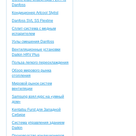
Danfoss
Кондиционер Artcool Stylist
Danfoss SVL SS Flexline
Сплит-система с медным
испарителем
Узлы смешения Danfoss
Вентиляционные установки
Daikin HRV Plus
Польза легкого переохлаждения
Обзор мирового рынка
отопления
Мировой рынок систем
вентиляции
Samsung взял курс на «умный
дом»
Kentatsu Furst для Западной
Сибири
Система управления зданием
Daikin
Производство кондиционеров