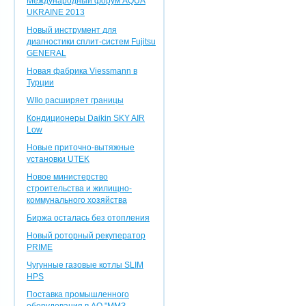
Международный форум AQUA
UKRAINE 2013
Новый инструмент для
диагностики сплит-систем Fujitsu
GENERAL
Новая фабрика Viessmann в
Турции
WIlo расширяет границы
Кондиционеры Daikin SKY AIR
Low
Новые приточно-вытяжные
установки UTEK
Новое министерство
строительства и жилищно-
коммунального хозяйства
Биржа осталась без отопления
Новый роторный рекуператор
PRIME
Чугунные газовые котлы SLIM
HPS
Поставка промышленного