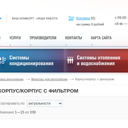
с 09.00 
Корзина
(
0
)
ВАШ КОМФОРТ - НАША РАБОТА
сб-вс —
на сумму
0
рублей
емы вентиляции
Фильтры для вентиляции
Корпус/корпус с фильтром
КОРПУС/КОРПУС С ФИЛЬТРОМ
Сортировать по
Показано
1—15
из
339