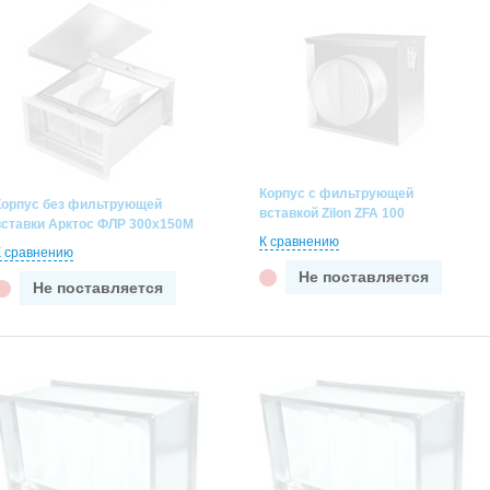
Корпус с фильтрующей
Корпус без фильтрующей
вставкой Zilon ZFA 100
вставки Арктос ФЛР 300х150М
К сравнению
К сравнению
Не поставляется
Не поставляется