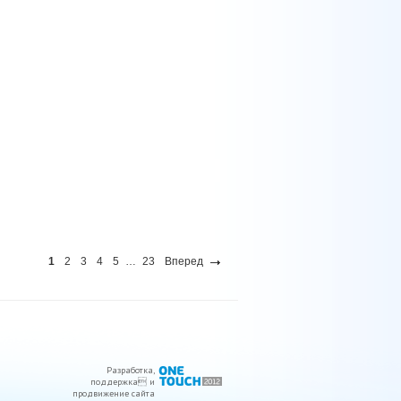
1
2
3
4
5
…
23
Вперед
Разработка
,
поддержка
 и
продвижение сайта