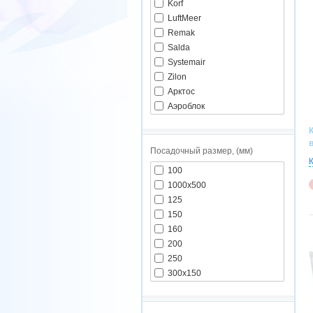
Korf
LuftMeer
Remak
Salda
Systemair
Zilon
Арктос
Аэроблок
ВЕНТС
Посадочный размер, (мм)
100
1000х500
125
150
160
200
250
300х150
315
355