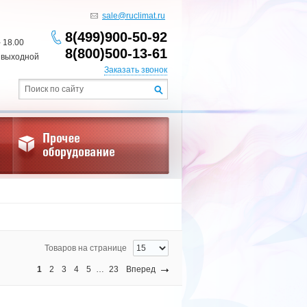
sale@ruclimat.ru
8(499)900-50-92
- 18.00
8(800)500-13-61
 выходной
Заказать звонок
Товаров на странице
1
2
3
4
5
…
23
Вперед