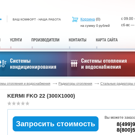
с 09.00 
Корзина
(
0
)
ВАШ КОМФОРТ - НАША РАБОТА
сб-вс —
на сумму
0
рублей
емы отопления и водоснабжения
Радиаторы отопления
Стальные радиаторы 
KERMI FKO 22 (300X1000)
Вы можете заказа
Запросить стоимость
8(499)
8(800)