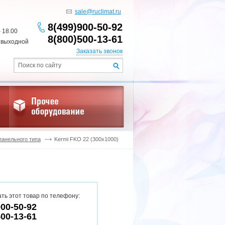
sale@ruclimat.ru
8(499)900-50-92
- 18.00
8(800)500-13-61
 выходной
Заказать звонок
панельного типа
Kermi FKO 22 (300x1000)
ть этот товар по телефону:
900-50-92
500-13-61