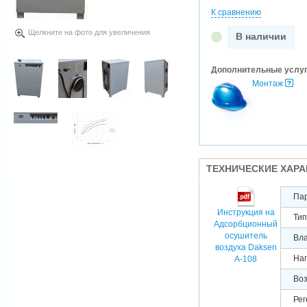
К сравнению
Щелкните на фото для увеличения
В наличии
Дополнительные услу
Монтаж
ТЕХНИЧЕСКИЕ ХАР
Па
Инструкция на
Тип
Адсорбционный
осушитель
Вла
воздуха Daksen
Нап
A-108
Воз
Рег