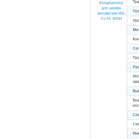
Тем
Кондиционер
для шкафа
Пот
автоматики Wa-
Co AC 600H
Уро
Ме
Ко
Се
Пр
Ра
Инт
ава
Выв
Выв
исп
Сиг
Сиг
Ре