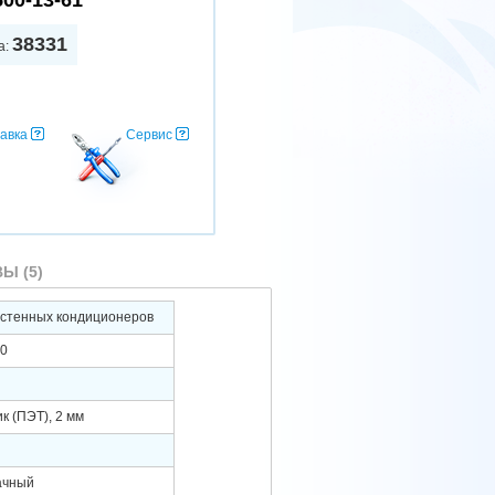
500-13-61
38331
а:
авка
Сервис
Ы (5)
астенных кондиционеров
50
к (ПЭТ), 2 мм
ачный