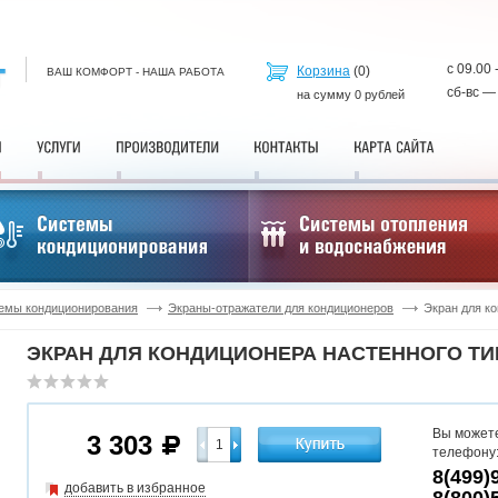
с 09.00 
Корзина
(
0
)
ВАШ КОМФОРТ - НАША РАБОТА
сб-вс —
на сумму
0
рублей
емы кондиционирования
Экраны-отражатели для кондиционеров
Экран для ко
ЭКРАН ДЛЯ КОНДИЦИОНЕРА НАСТЕННОГО ТИП
Вы можете
3 303
телефону
8(499)
добавить в избранное