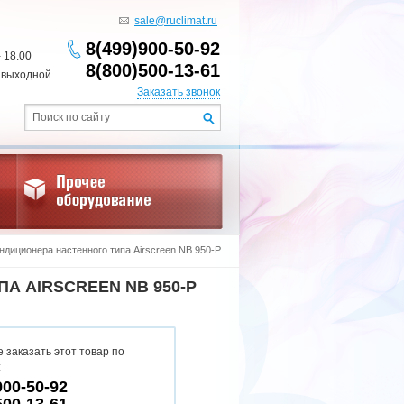
sale@ruclimat.ru
8(499)900-50-92
- 18.00
8(800)500-13-61
 выходной
Заказать звонок
ндиционера настенного типа Airscreen NB 950-P
А AIRSCREEN NB 950-P
 заказать этот товар по
:
900-50-92