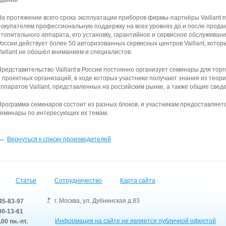
зданий.
На протяжении всего срока эксплуатации приборов фирмы-партнёры Vaillant п
покупателям профессиональную поддержку на всех уровнях до и после продаж
отопительного аппарата, его установку, гарантийное и сервисное обслуживан
России действует более 50 авторизованных сервисных центров Vaillant, котор
Vaillant не обошёл вниманием и специалистов.
Представительство Vaillant в России постоянно организует семинары для тор
и проектных организаций, в ходе которых участники получают знания из теори
аппаратов Vaillant, представленных на российским рынке, а также общие све
Программа семинаров состоит из разных блоков, и участникам предоставляет
семинары по интересующих их темам.
Вернуться к списку производителей
Статьи
Сотрудничество
Карта сайта
г. Москва
,
ул. Дубнинская д.83
45-83-97
0-13-61
Информация на сайте не является публичной офертой
.00 пн.-пт.