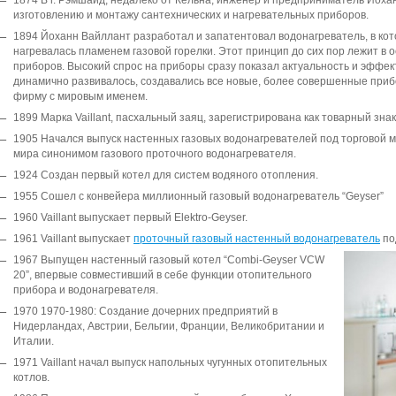
1874 В г. Рэмшайд, недалеко от Кёльна, инженер и предприниматель Йоха
изготовлению и монтажу сантехнических и нагревательных приборов.
1894 Йоханн Вайллант разработал и запатентовал водонагреватель, в кото
нагревалась пламенем газовой горелки. Этот принцип до сих пор лежит в 
приборов. Высокий спрос на приборы сразу показал актуальность и эффе
динамично развивалось, создавались все новые, более совершенные приб
фирму с мировым именем.
1899 Марка Vaillant, пасхальный заяц, зарегистрирована как товарный знак
1905 Начался выпуск настенных газовых водонагревателей под торговой ма
мира синонимом газового проточного водонагревателя.
1924 Создан первый котел для систем водяного отопления.
1955 Сошел с конвейера миллионный газовый водонагреватель “Geyser”
1960 Vaillant выпускает первый Elektro-Geyser.
1961 Vaillant выпускает
проточный
газовый настенный водонагреватель
по
1967 Выпущен настенный газовый котел “Combi-Geyser VCW
20”, впервые совместивший в себе функции отопительного
прибора и водонагревателя.
1970 1970-1980: Создание дочерних предприятий в
Нидерландах, Австрии, Бельгии, Франции, Великобритании и
Италии.
1971 Vaillant начал выпуск напольных чугунных отопительных
котлов.