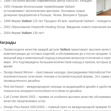
1986 Построен высоко современный центр сбыта в г. Хильден.
1991 Новыми безопасными термоблоками Vaillant
устанавливает экологические критерии. Основаны новые
дочерние предприятия в Польше, Чехии, Венгрии и Турции.
1999 Фирме
Vaillant
125 лет Продано 40 млн. приборов! Vaillant – победите
2001 Образование Hepworth-Heating Group. Введение нового поколения к
2004 Фирме
Vaillant
130 лет!
Награды
Превосходное качество каждой детали
Vaillant
гарантирует высокое качеств
комплектующих до готовых изделий, в обслуживании до и после продажи. Va
внешний вид и комплексный подход в решении вопросов отопления и горя
мире. Это подтверждено большим количеством наград и призов, которые ф
время:
Design Award Winner – престижная награда, присуждаемая International Fo
исключительное сочетание техники и потребительской формы. Это самая 
промышленного дизайна.
Red dot Award – международная награда за выдающийся дизайн и удобств
показатель конкурентоспособности в области дизайна.
Call Center World 2002 – премия за особенно высокое качество обслуживан
качество предлагаемых услуг.
Design Plus Award 2001/2003 – главный приз на международной ярмарке 