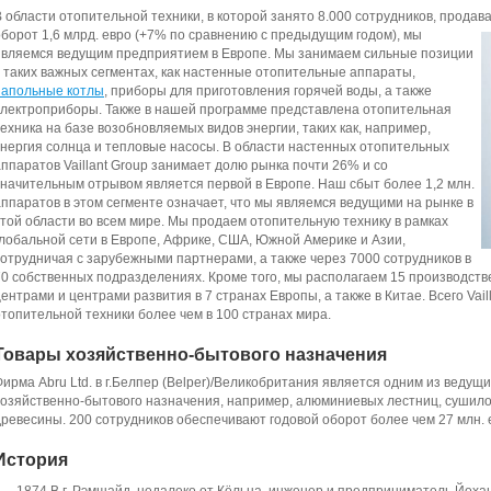
В области отопительной техники, в которой занято 8.000 сотрудников, продава
оборот 1,6 млрд. евро (+7% по сравнению с предыдущим годом), мы
являемся ведущим предприятием в Европе. Мы занимаем сильные позиции
в таких важных сегментах, как настенные отопительные аппараты,
напольные котлы
, приборы для приготовления горячей воды, а также
электроприборы. Также в нашей программе представлена отопительная
техника на базе возобновляемых видов энергии, таких как, например,
энергия солнца и тепловые насосы. В области настенных отопительных
аппаратов Vaillant Group занимает долю рынка почти 26% и со
значительным отрывом является первой в Европе. Наш сбыт более 1,2 млн.
аппаратов в этом сегменте означает, что мы являемся ведущими на рынке в
этой области во всем мире. Мы продаем отопительную технику в рамках
глобальной сети в Европе, Африке, США, Южной Америке и Азии,
сотрудничая с зарубежными партнерами, а также через 7000 сотрудников в
70 собственных подразделениях. Кроме того, мы располагаем 15 производст
ентрами и центрами развития в 7 странах Европы, а также в Китае. Всего Vai
отопительной техники более чем в 100 странах мира.
Товары хозяйственно-бытового назначения
Фирма Abru Ltd. в г.Белпер (Belper)/Великобритания является одним из веду
хозяйственно-бытового назначения, например, алюминиевых лестниц, сушилок
древесины. 200 сотрудников обеспечивают годовой оборот более чем 27 млн. 
История