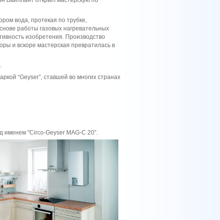
нн Вайллант открыл мастерскую по
ром вода, протекая по трубке,
основе работы газовых нагревательных
ктивность изобретения. Производство
оры и вскоре мастерская превратилась в
.
ркой “Geyser”, ставшей во многих странах
д именем "Circo-Geyser
MAG-C 20".