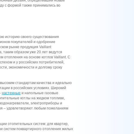
ционный дизайн, определивший новые
яду с формой также принимались во
нюю историю своего
существования
ионов покупателей и одобрение
ском рынке продукция Vaillant
а, таким образом уже 20 лет ведутся
 отопления на основе котлов Vaillant. С
успехом и у российских потребителей,
сти, экономичности и долгому сроку
 высоким стандартам качества и идеально
тации в российских условиях. Широкий
–
настенные
и напольные газовые
опительные котлы на жидком топливе,
водонагреватели, электроприборы и
ия – удовлетворяют любым пожеланиям
ации отопительных систем: для квартир,
ии систем поквартирного отопления жилых