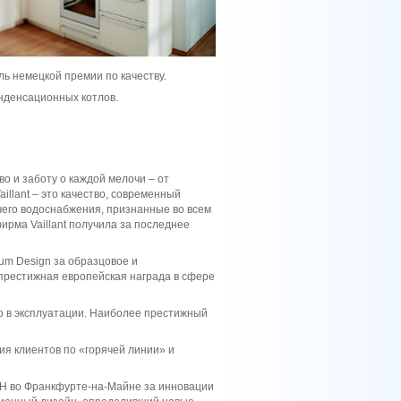
ль немецкой премии по качеству.
онденсационных котлов.
о и заботу о каждой мелочи – от
illant – это качество, современный
чего водоснабжения, признанные во всем
ирма Vaillant получила за последнее
rum Design за образцовое и
престижная европейская награда в сфере
о в эксплуатации. Наиболее престижный
ия клиентов по «горячей линии» и
ISH во Франкфурте-на-Майне за инновации