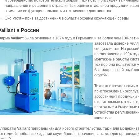
и совершенство потребительской формы. Приз был присужден за иннова
направления и решения в отрасли. При оценке отдельной продукции, нар
внимание ее функциональность и технические достоинства.
Öko Profit – приз за достижения в области охраны окружающей среды
Vaillant в России
Фирма
Vaillant
была основана в 1874 году в Германии и за более чем 130-лет
завоевала доверие милл
специалистов. На россий
представлена с 1994 год
монтажные работы систем
тех пор она пользуется 
благодаря своей надёжно
службы.
Техника отвечает самым
приспособлена к эксплуа
ассортимент продукции 
отопительные котлы, от
проточные и ёмкостные 
устройства регулирован
клиентов.
Аппараты
Vaillant
пригодны как для нового строительства, так и для модерниз
коттеджей, небольших зданий служебного назначения, а также для организац