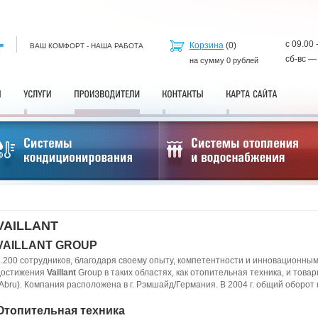
с 09.00 
Корзина
(
0
)
ВАШ КОМФОРТ - НАША РАБОТА
сб-вс —
на сумму
0
рублей
VAILLANT
VAILLANT GROUP
8.200 сотрудников, благодаря своему опыту, компетентности и инновационн
достижения
Vaillant
Group в таких областях, как отопительная техника, и тов
(Abru). Компания расположена в г. Рэмшайд/Германия. В 2004 г. общий оборот 
Отопительная техника