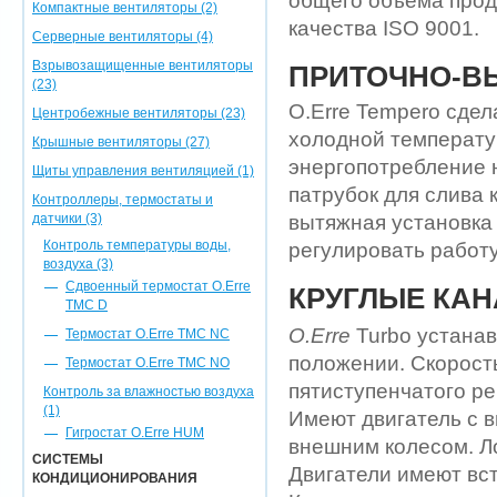
общего объема прод
Компактные вентиляторы (2)
качества ISO 9001.
Серверные вентиляторы (4)
Взрывозащищенные вентиляторы
ПРИТОЧНО-В
(23)
O.Erre Tempero сдел
Центробежные вентиляторы (23)
холодной температу
Крышные вентиляторы (27)
энергопотребление 
Щиты управления вентиляцией (1)
патрубок для слива 
Контроллеры, термостаты и
датчики (3)
вытяжная установка
Контроль температуры воды,
регулировать работу
воздуха (3)
Сдвоенный термостат O.Erre
КРУГЛЫЕ КА
TMC D
O.Erre
Turbo устана
Термостат O.Erre TMC NC
положении. Скорость
Термостат O.Erre TMC NO
пятиступенчатого ре
Контроль за влажностью воздуха
(1)
Имеют двигатель с 
Гигростат O.Erre HUM
внешним колесом. Ло
СИСТЕМЫ
Двигатели имеют вс
КОНДИЦИОНИРОВАНИЯ