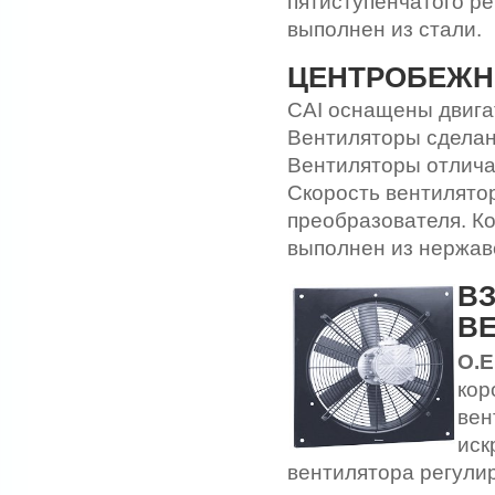
пятиступенчатого ре
выполнен из стали.
ЦЕНТРОБЕЖН
CAI оснащены двига
Вентиляторы сделан
Вентиляторы отлича
Скорость вентилято
преобразователя. К
выполнен из нержав
В
В
O.E
кор
вен
иск
вентилятора регулир