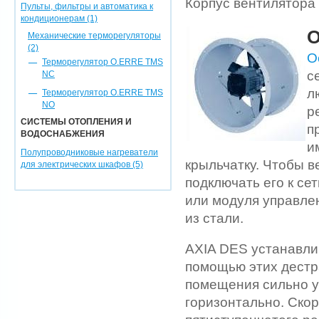
Корпус вентилятора 
Пульты, фильтры и автоматика к
кондиционерам (1)
Механические терморегуляторы
(2)
О
Терморегулятор O.ERRE TMS
с
NC
л
Терморегулятор O.ERRE TMS
NO
р
СИСТЕМЫ ОТОПЛЕНИЯ И
п
ВОДОСНАБЖЕНИЯ
и
Полупроводниковые нагреватели
крыльчатку. Чтобы 
для электрических шкафов (5)
подключать его к с
или модуля управле
из стали.
AXIA DES устанавли
помощью этих дестр
помещения сильно у
горизонтально. Ско