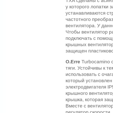
TXA сделаны с асин
у которого лопатки 
устанавливаются ст
частотного преобра
вентилятора. У данн
Чтобы вентилятор р
подключать с помощ
крышных вентилятор
защищен пластиково
O.Erre
Turbocamino 
тяги. Устойчивы к т
использовать с очаг
который установлен
электродвигателя IP5
крышного вентилято
крышка, которая защ
Вместе с вентилятор
регулятор скорости.