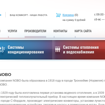
с 09.00 
Корзина
(
0
)
ВАШ КОМФОРТ - НАША РАБОТА
сб-вс —
на сумму
0
рублей
NOBO
Компания NOBO была образована в 1918 году в городе Тронхейме (Норвегия)
NOBO .
В 1929 году была изготовлена первая установка водяного отопления, а в 1939
электрический теплоизлучательный прибор. В настоящее время компания NO
в городе Стйордале, производит электрические конвекторы, установки лучисто
энергоуправляющие устройства, тепловые насосы и прямоточные котлы. Бол