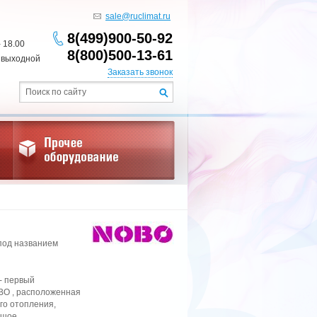
sale@ruclimat.ru
8(499)900-50-92
- 18.00
8(800)500-13-61
 выходной
Заказать звонок
 под названием
 - первый
BO , расположенная
го отопления,
ьшое