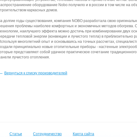
распространиение оборудование Nobo получило и в россии в том числе на об
строительством каркасных домов.
За долгие годы существования, компания NOBO разработала свою оригиналь
решения проблемы наиболее комфортных и экономичных методов обогрева. С
технологии, наилучшего эффекта можно достичь при комбинировании двух ос
передачи тепловой энергии (конвекции и лучистого тепла) в приблизительно 
Используя многолетний опыт и основываясь на точных рассчетах, специали
создали принципиально новые отопительные приборы - настенные электрооб
которые представляют собой удачное практическое сочетание традиционного
панели лучистого отопления.
Вернуться к списку производителей
Статьи
Сотрудничество
Карта сайта