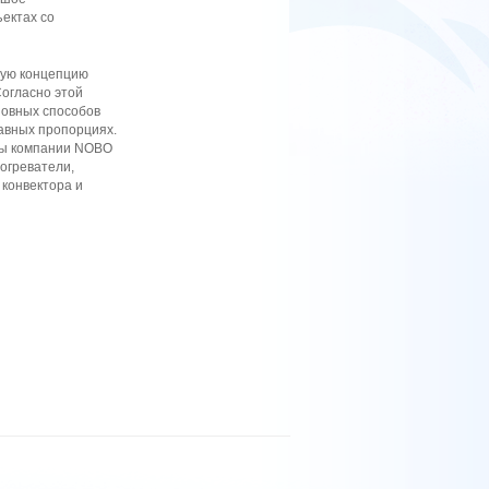
ъектах со
ную концепцию
огласно этой
новных способов
равных пропорциях.
сты компании NOBO
огреватели,
 конвектора и