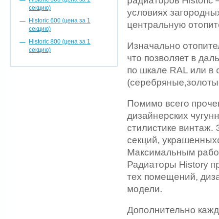
радиаторов Historic
секцию)
условиях загородны
Historic 600 (цена за 1
центральную отопит
секцию)
Historic 800 (цена за 1
Изначально отопите
секцию)
что позволяет в да
по шкале RAL или в
(серебряные,золоты
Помимо всего прочег
дизайнерских чугунн
стилистике винтаж. 
секций, украшенных
Максимальным рабоч
Радиаторы History п
тех помещений, диз
модели.
Дополнительно кажд