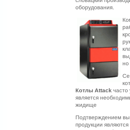
словацкий производи
оборудования.
Ко
ра
кр
ру
кл
вы
но
Се
ко
Котлы Attack
часто 
является необходим
жидище
Подтверждением выс
продукции являются