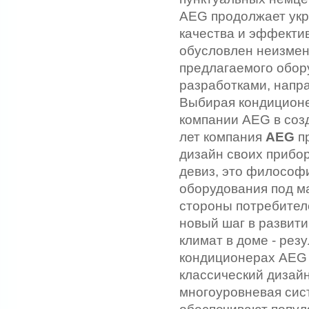
AEG продолжает укр
качества и эффектив
обусловлен неизме
предлагаемого обор
разработками, напр
Выбирая кондиционе
компании AEG в соз
лет компания
AEG
пр
дизайн своих прибо
девиз, это философ
оборудования под м
стороны потребител
новый шаг в развит
климат в доме - рез
кондиционерах AEG 
классический дизай
многоуровневая сис