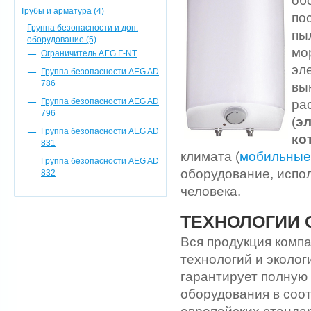
об
Трубы и арматура (4)
по
Группа безопасности и доп.
пы
оборудование (5)
мо
Ограничитель AEG F-NT
эл
Группа безопасности AEG AD
786
вы
Группа безопасности AEG AD
ра
796
(
эл
Группа безопасности AEG AD
ко
831
климата (
мобильные
Группа безопасности AEG AD
оборудование, испо
832
человека.
ТЕХНОЛОГИИ 
Вся продукция комп
технологий и эколог
гарантирует полную
оборудования в соо