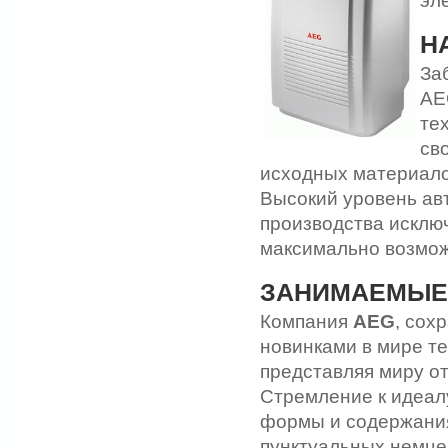
эл
Н
За
AE
те
св
исходных материало
Высокий уровень ав
производства исклю
максимально возмож
ЗАНИМАЕМЫЕ
Компания
AEG
, сох
новинками в мире те
представляя миру от
Стремление к идеал
формы и содержания
пунктуальных немце