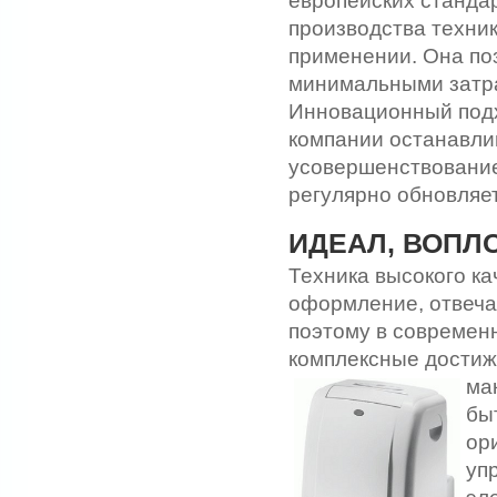
европейских станда
производства техни
применении. Она по
минимальными затра
Инновационный подх
компании останавлив
усовершенствовани
регулярно обновляе
ИДЕАЛ, ВОПЛ
Техника высокого к
оформление, отвеча
поэтому в современ
комплексные достиж
ма
бы
ор
уп