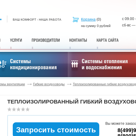
с 09.00 
Корзина
(
0
)
ВАШ КОМФОРТ - НАША РАБОТА
сб-вс —
на сумму
0
рублей
емы вентиляции
Гибкие воздуховоды
Теплоизолированные гибкие воздухово
ТЕПЛОИЗОЛИРОВАННЫЙ ГИБКИЙ ВОЗДУХОВОД
Вы можете заказа
Запросить стоимость
8(499)