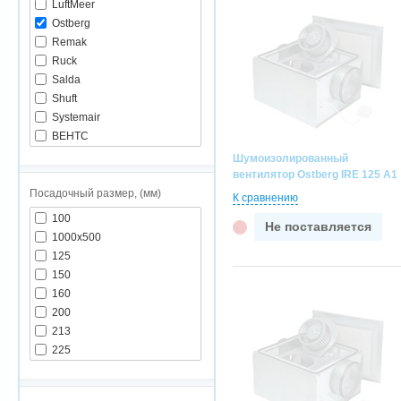
LuftMeer
Ostberg
Remak
Ruck
Salda
Shuft
Systemair
ВЕНТС
КВМ
Шумоизолированный
вентилятор Ostberg IRE 125 A1
Посадочный размер, (мм)
К сравнению
100
Не поставляется
1000х500
125
150
160
200
213
225
250
280