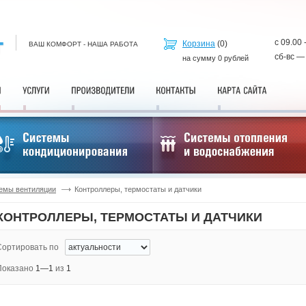
с 09.00 
Корзина
(
0
)
ВАШ КОМФОРТ - НАША РАБОТА
сб-вс —
на сумму
0
рублей
емы вентиляции
Контроллеры, термостаты и датчики
КОНТРОЛЛЕРЫ, ТЕРМОСТАТЫ И ДАТЧИКИ
Сортировать по
Показано
1—1
из
1