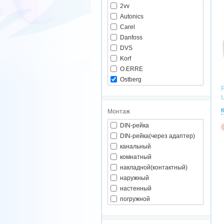
2vv
Autonics
Carel
Danfoss
DVS
Korf
O.ERRE
Ostberg
Polar Bear
Regin
Remak
Монтаж
Salda
DIN-рейка
Shuft
DIN-рейка(через адаптер)
Siemens
канальный
Systemair
комнатный
Wa-Co
накладной(контактный)
ВЕНТС
наружный
настенный
погружной