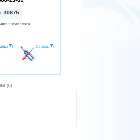
500-13-61
30875
а:
ьная предоплата
авка
Сервис
Ы (0)