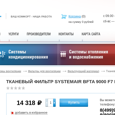
с 09.00 
Корзина
(
0
)
ВАШ КОМФОРТ - НАША РАБОТА
сб-вс —
на сумму
0
рублей
емы вентиляции
Фильтры для вентиляции
Фильтрующий материал
Тканев
ТКАНЕВЫЙ ФИЛЬТР SYSTEMAIR BFTA 9000 F7 
Вы можете
14 318
телефону
8(499)
добавить в избранное