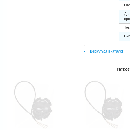
На
До
ср
Ток
Вых
Вернуться в каталог
ПОХ