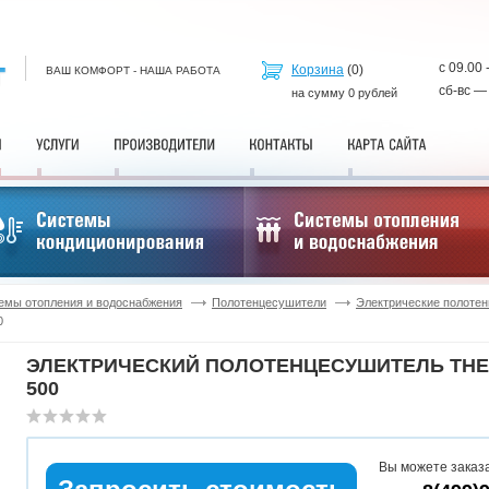
с 09.00 
Корзина
(
0
)
ВАШ КОМФОРТ - НАША РАБОТА
сб-вс —
на сумму
0
рублей
емы отопления и водоснабжения
Полотенцесушители
Электрические полоте
0
ЭЛЕКТРИЧЕСКИЙ ПОЛОТЕНЦЕСУШИТЕЛЬ THE
500
Вы можете заказа