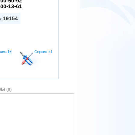
900-50-92
500-13-61
19154
а:
авка
Сервис
Ы (0)