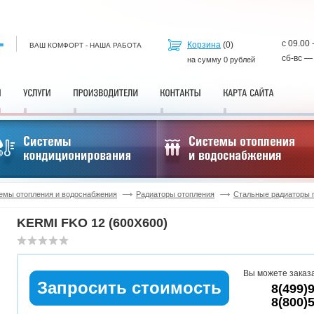
с 09.00 
Корзина
(
0
)
ВАШ КОМФОРТ - НАША РАБОТА
сб-вс —
на сумму
0
рублей
емы отопления и водоснабжения
Радиаторы отопления
Стальные радиаторы 
KERMI FKO 12 (600X600)
Вы можете заказа
Запросить стоимость
8(499)
8(800)