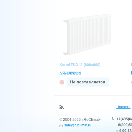
Kermi FKO 11 (600x600)
К сравнению
Не поставляется
Новости
+7(495)6
© 2004-2026 «RuClimat»
8(800)50
sale@ruclimat.ru
с 9.00-18