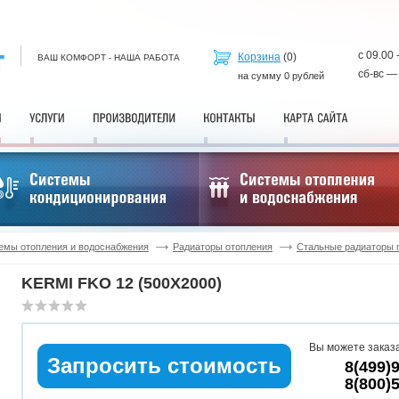
с 09.00 
Корзина
(
0
)
ВАШ КОМФОРТ - НАША РАБОТА
сб-вс —
на сумму
0
рублей
емы отопления и водоснабжения
Радиаторы отопления
Стальные радиаторы 
KERMI FKO 12 (500X2000)
Вы можете заказа
Запросить стоимость
8(499)
8(800)