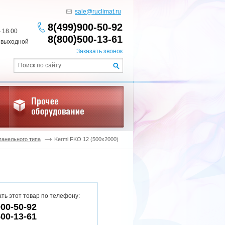
sale@ruclimat.ru
8(499)900-50-92
- 18.00
8(800)500-13-61
 выходной
Заказать звонок
панельного типа
Kermi FKO 12 (500x2000)
ть этот товар по телефону:
900-50-92
500-13-61