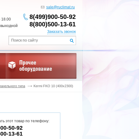
sale@ruclimat.ru
8(499)900-50-92
- 18.00
8(800)500-13-61
 выходной
Заказать звонок
панельного типа
Kermi FKO 10 (400x2300)
ть этот товар по телефону:
900-50-92
500-13-61