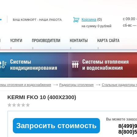
с 09.00 
Корзина
(
0
)
ВАШ КОМФОРТ - НАША РАБОТА
сб-вс —
на сумму
0
рублей
емы отопления и водоснабжения
Радиаторы отопления
Стальные радиаторы 
KERMI FKO 10 (400X2300)
Вы можете заказа
Запросить стоимость
8(499)
8(800)