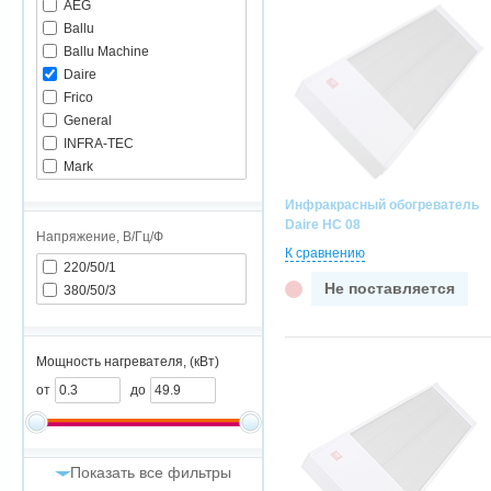
AEG
Ballu
Ballu Machine
Daire
Frico
General
INFRA-TEC
Mark
Master
Инфракрасный обогреватель
Noirot
Daire HC 08
Stiebel Eltron
Напряжение, В/Гц/Ф
К сравнению
Venterra
220/50/1
Арктос
Не поставляется
380/50/3
Тропик
Экватор
Мощность нагревателя, (кВт)
от
до
Показать все фильтры