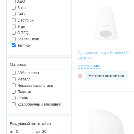
AEG
Ballu
BXG
Electrolux
Ergo
G-TEQ
Stiebel Eltron
Termica
Vejelis
Сушилка для рук Termica HT
Тропик
1010 TC
Материал
К сравнению
ABS пластик
Не поставляется
Металл
Нержавеющая сталь
Пластик
Сталь
Ударопрочный алюминий
Воздушный поток, м/сек
от
до