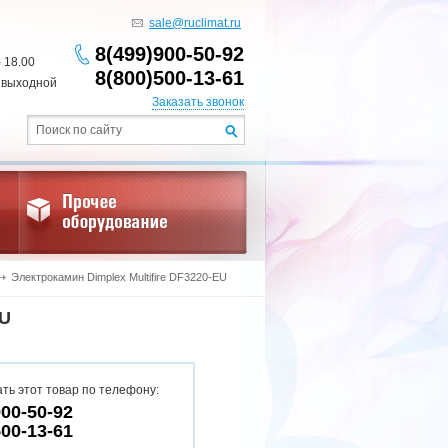
sale@ruclimat.ru
8(499)900-50-92
- 18.00
8(800)500-13-61
 выходной
Заказать звонок
Электрокамин Dimplex Multifire DF3220-EU
EU
ть этот товар по телефону:
900-50-92
500-13-61