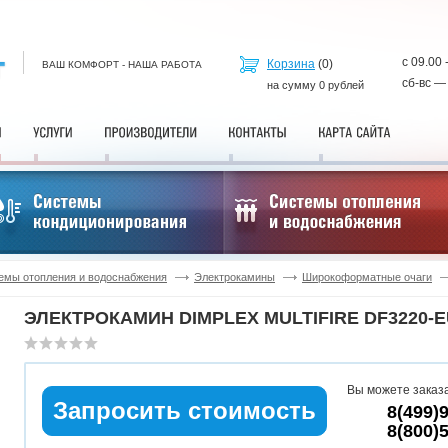
с 09.00 
Корзина
(
0
)
ВАШ КОМФОРТ - НАША РАБОТА
сб-вс —
на сумму
0
рублей
емы отопления и водоснабжения
Электрокамины
Широкоформатные очаги
ЭЛЕКТРОКАМИН DIMPLEX MULTIFIRE DF3220-
Вы можете заказа
Запросить стоимость
8(499)
8(800)