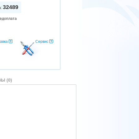
32489
а:
редоплата
авка
Сервис
Ы (0)