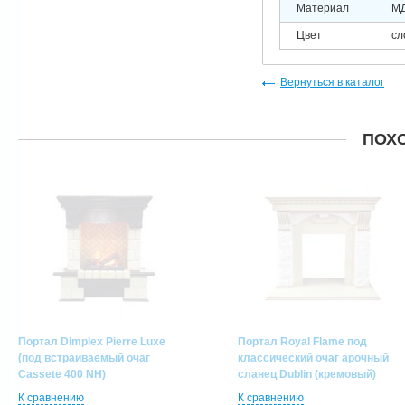
Материал
МД
Цвет
сл
Вернуться в каталог
ПОХ
Портал Dimplex Pierre Luxe
Портал Royal Flame под
(под встраиваемый очаг
классический очаг арочный
Cassete 400 NH)
сланец Dublin (кремовый)
К сравнению
К сравнению