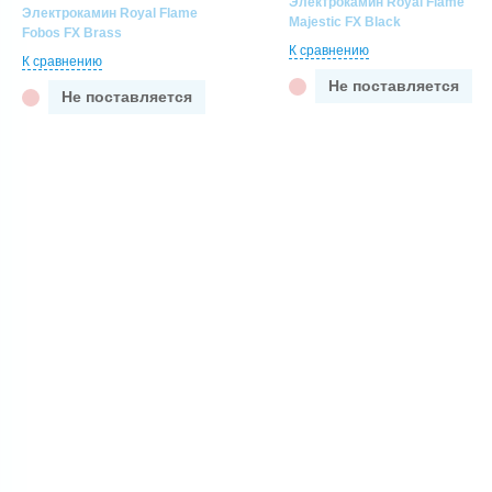
Электрокамин Royal Flame
Электрокамин Royal Flame
Majestic FX Black
Fobos FX Brass
К сравнению
К сравнению
Не поставляется
Не поставляется