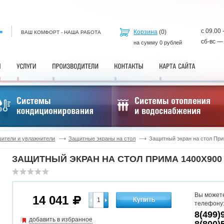
с 09.00 
Корзина
(
0
)
ВАШ КОМФОРТ - НАША РАБОТА
сб-вс —
на сумму
0
рублей
ители и увлажнители
Защитные экраны на стол
Защитный экран на стол При
ЗАЩИТНЫЙ ЭКРАН НА СТОЛ ПРИМА 1400X900
Вы можете
14 041
телефону
8(499)
добавить в избранное