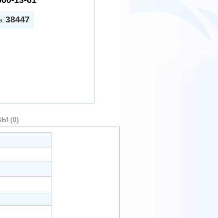
500-13-61
38447
а:
Ы (0)