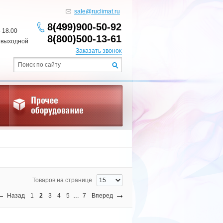
sale@ruclimat.ru
8(499)900-50-92
- 18.00
8(800)500-13-61
 выходной
Заказать звонок
Товаров на странице
Назад
1
2
3
4
5
…
7
Вперед