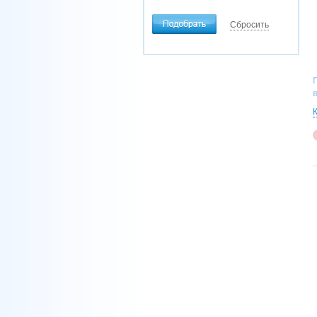
Напряжение, В/Гц/Ф
Сбросить
220/50/1
380/50/3
Воздухообмен, м3/час
от
до
Потребляемая мощность, кВт
от
до
Объем бака мобил. осушителя,
л
0.8
10.5