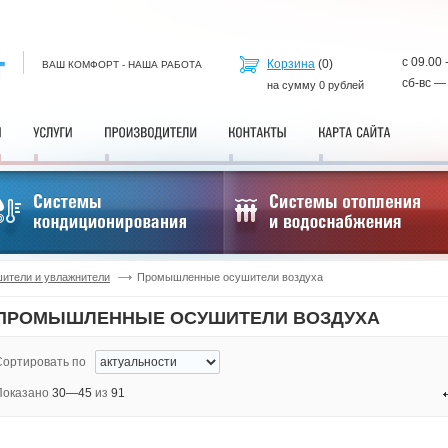
с 09.00 
Корзина
(
0
)
ВАШ КОМФОРТ - НАША РАБОТА
сб-вс —
на сумму
0
рублей
ители и увлажнители
Промышленные осушители воздуха
ПРОМЫШЛЕННЫЕ ОСУШИТЕЛИ ВОЗДУХА
Сортировать по
Показано
30—45
из
91