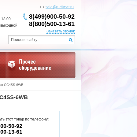
sale@ruclimat.ru
8(499)900-50-92
- 18.00
8(800)500-13-61
 выходной
Заказать звонок
pac CC4SS-6WB
C4SS-6WB
ть этот товар по телефону:
900-50-92
500-13-61