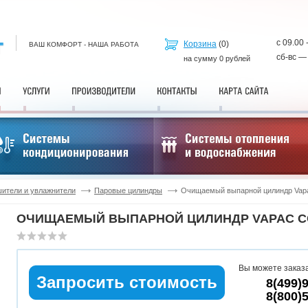
с 09.00 
Корзина
(
0
)
ВАШ КОМФОРТ - НАША РАБОТА
сб-вс —
на сумму
0
рублей
ители и увлажнители
Паровые цилиндры
Очищаемый выпарной цилиндр Va
ОЧИЩАЕМЫЙ ВЫПАРНОЙ ЦИЛИНДР VAPAC C
Вы можете заказа
Запросить стоимость
8(499)
8(800)