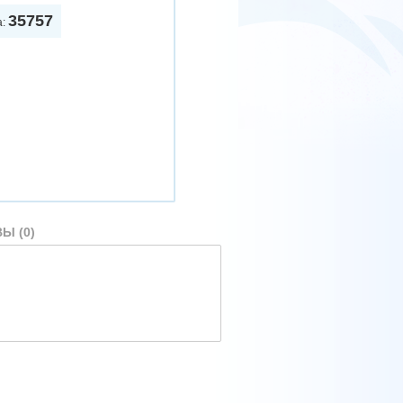
35757
а:
Ы (0)