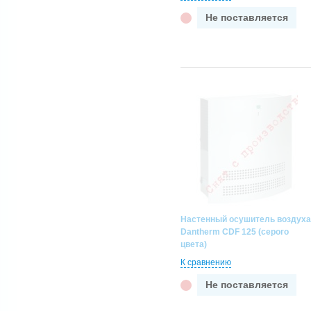
10-15
Не поставляется
100-120
100-130
120-180
15-20
20-25
20-30
25-30
30-40
40-45
40-50
50-60
50-70
60-70
80-100
Настенный осушитель воздуха
80-90
Dantherm CDF 125 (серого
цвета)
К сравнению
Не поставляется