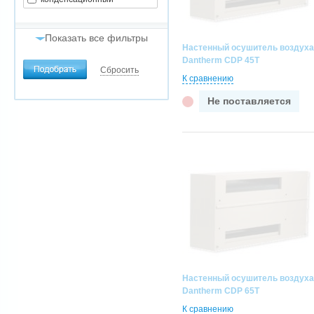
Показать все фильтры
Настенный осушитель воздуха
Dantherm CDP 45T
Напряжение, В/Гц/Ф
Сбросить
К сравнению
220/50/1
380/50/3
Не поставляется
Воздухообмен, м3/час
от
до
Потребляемая мощность, кВт
от
до
Настенный осушитель воздуха
Dantherm CDP 65T
Площадь зеркала бассейна, м2
К сравнению