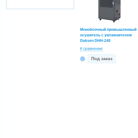
от
до
Потребляемая мощность, кВт
Моноблочный промышленный
осушитель с увлажнителем
от
до
Daksen DHH-240
К сравнению
Под заказ
Влагоудаление (30 C, RH 80%), л/
сут
от
до
Увлажнение, л/сут
от
до
Наличие на складе