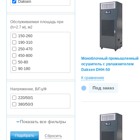
Daksen
Обслуживаемая площадь при
(h=2.7 м), м2
150-260
190-310
250-470
450-800
Моноблочный промышленный
50-80
осушитель с увлажнителем
90-180
Daksen DHH-50
К сравнению
Под заказ
Напряжение, В/Гц/Ф
220/50/1
380/50/3
Показать все фильтры
Воздухообмен, м3/час
Сбросить