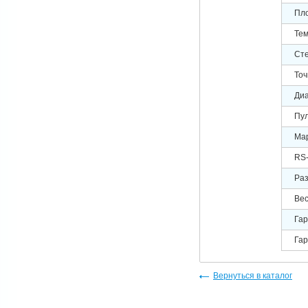
Пло
Тем
Сте
Точ
Диа
Пул
Мар
RS
Раз
Вес
Гар
Гар
Вернуться в каталог