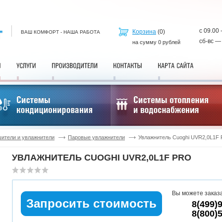
с 09.00 
Корзина
(
0
)
ВАШ КОМФОРТ - НАША РАБОТА
сб-вс —
на сумму
0
рублей
ители и увлажнители
Паровые увлажнители
Увлажнитель Cuoghi UVR2,0L1F
УВЛАЖНИТЕЛЬ CUOGHI UVR2,0L1F PRO
Вы можете заказа
Запросить стоимость
8(499)
8(800)