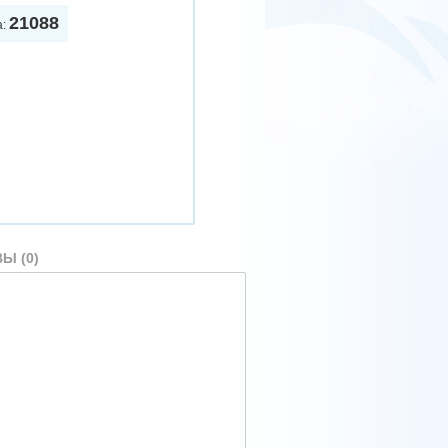
21088
а:
Ы (0)