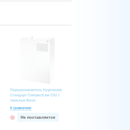
Пароувлажнитель Hygromatic
Стандарт CompactLine C02 с
панелью Basic
К сравнению
Не поставляется