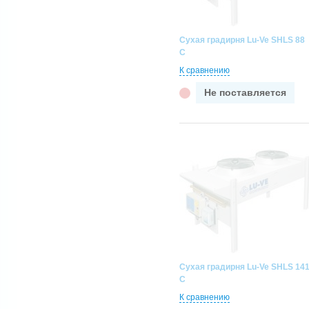
V-образная
Горизонтально или
вертикально
Сухая градирня Lu-Ve SHLS 88
C
К сравнению
Не поставляется
Сухая градирня Lu-Ve SHLS 14
C
К сравнению