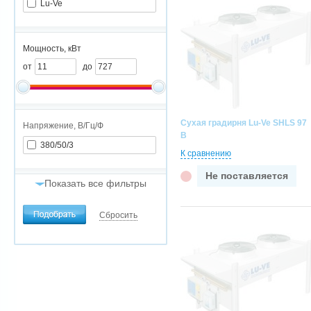
Lu-Ve
Мощность, кВт
от
до
Сухая градирня Lu-Ve SHLS 97
Напряжение, В/Гц/Ф
B
380/50/3
К сравнению
Не поставляется
Показать все фильтры
Воздухообмен, м3/час
Сбросить
от
до
Способ установки и
конфигурация