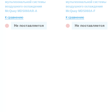
мультизональной системы
мультизональной системы
воздушного охлаждения
воздушного охлаждения
McQuay MDS060AR-A
McQuay MDS060A-F
К сравнению
К сравнению
Не поставляется
Не поставляется